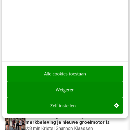
Anderen lezen ook
Denk je dat je positionering helder is? Doe
de managementtest
4 min
·
Richard Poolman
Alle cookies toestaan
Je ‘sterke merk’ overleeft geen kwartier
Weigeren
met een AI-agent
5 min
·
Edwin Vlems
Zelf instellen
Offline is terug: waarom fysieke
merkbeleving je nieuwe groeimotor is
8 min
·
Kristel Shannon Klaassen