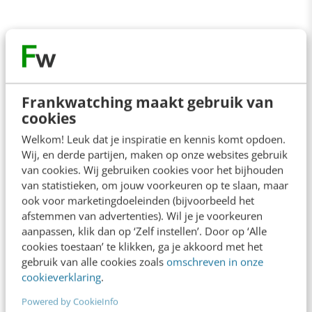
Frankwatching maakt gebruik van
cookies
Presentatie Frank Kresin van Cinegrid
Welkom! Leuk dat je inspiratie en kennis komt opdoen.
Wij, en derde partijen, maken op onze websites gebruik
van cookies. Wij gebruiken cookies voor het bijhouden
De smartphone als afstandsbediening
van statistieken, om jouw voorkeuren op te slaan, maar
ook voor marketingdoeleinden (bijvoorbeeld het
ActiveVideo Networks houdt zich bezig met
afstemmen van advertenties). Wil je je voorkeuren
aanpassen, klik dan op ‘Zelf instellen’. Door op ‘Alle
interactieve tv. Hun platform is live bij 5
cookies toestaan’ te klikken, ga je akkoord met het
miljoen huishoudens wereldwijd. Managing
gebruik van alle cookies zoals
omschreven in onze
cookieverklaring
.
director Ronald Brockmann vertelt dat de
Powered by CookieInfo
filosofie vergelijkbaar is met cloud computing: