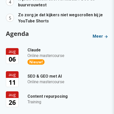
buurvrouwtest
Zo zorg je dat kijkers niet wegscrollen bij je
YouTube Shorts
Agenda
Meer
Claude
aug
Online mastercourse
06
Nieuw!
aug
SEO & GEO met AI
11
Online mastercourse
aug
Content repurposing
26
Training