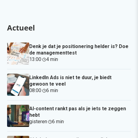
Actueel
Denk je dat je positionering helder is? Doe
de managementtest
13:00
·
4 min
·
LinkedIn Ads is niet te duur, je biedt
gewoon te veel
08:00
·
6 min
·
AI-content rankt pas als je iets te zeggen
hebt
gisteren
·
6 min
·