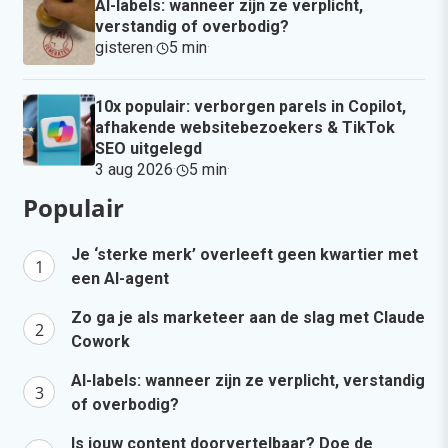
AI-labels: wanneer zijn ze verplicht,
verstandig of overbodig?
gisteren
·
5 min
·
10x populair: verborgen parels in Copilot,
afhakende websitebezoekers & TikTok
SEO uitgelegd
3 aug 2026
·
5 min
·
Populair
Je ‘sterke merk’ overleeft geen kwartier met
een AI-agent
Zo ga je als marketeer aan de slag met Claude
Cowork
AI-labels: wanneer zijn ze verplicht, verstandig
of overbodig?
Is jouw content doorvertelbaar? Doe de