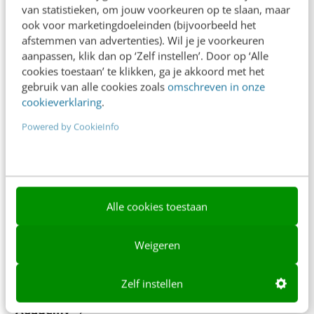
Ons team
van statistieken, om jouw voorkeuren op te slaan, maar
ook voor marketingdoeleinden (bijvoorbeeld het
Werken bij
afstemmen van advertenties). Wil je je voorkeuren
Whitepapers
aanpassen, klik dan op ‘Zelf instellen’. Door op ‘Alle
cookies toestaan’ te klikken, ga je akkoord met het
gebruik van alle cookies zoals
omschreven in onze
Blog
cookieverklaring
.
AI & Tech
Powered by CookieInfo
Content & Communicatie
Klantcontact & CX
Marketing
Alle cookies toestaan
Social
Weigeren
Themanieuwsbrieven
Community
Zelf instellen
Academy