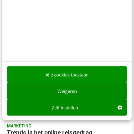
Het internet biedt een schat aan klantinformatie.
Alledaagse bezigheden op Twitter, verjaardagen op
Hyves, consumentenvertrouwen op Google
Barometer, je web analytics tool...…
Koen Penders
·
17 jaar geleden
Alle cookies toestaan
Weigeren
Zelf instellen
MARKETING
Trends in het online reisgedrag