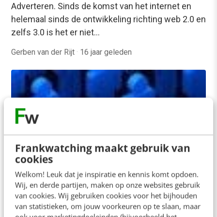
Adverteren. Sinds de komst van het internet en
helemaal sinds de ontwikkeling richting web 2.0 en
zelfs 3.0 is het er niet…
Gerben van der Rijt
·
16 jaar geleden
Frankwatching maakt gebruik van
cookies
Welkom! Leuk dat je inspiratie en kennis komt opdoen.
Wij, en derde partijen, maken op onze websites gebruik
MARKETING
van cookies. Wij gebruiken cookies voor het bijhouden
Het Persoonlijke Web: 4 manieren om je
van statistieken, om jouw voorkeuren op te slaan, maar
bezoeker gerichter te benaderen
ook voor marketingdoeleinden (bijvoorbeeld het