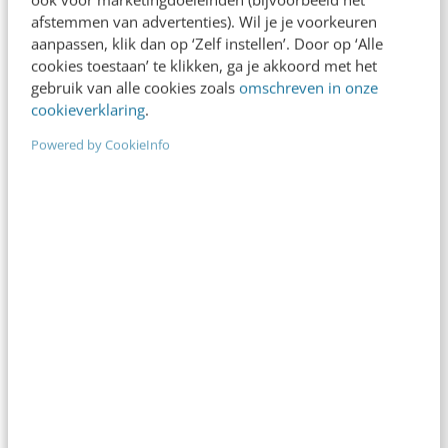
Amazon doet het. Wehkamp doet het, Google doet
afstemmen van advertenties). Wil je je voorkeuren
aanpassen, klik dan op ‘Zelf instellen’. Door op ‘Alle
het, de BBC doet het, maar ze doen het allemaal
cookies toestaan’ te klikken, ga je akkoord met het
anders: personalisatie. Of met…
gebruik van alle cookies zoals
omschreven in onze
cookieverklaring
.
Jan Horlings
·
16 jaar geleden
Powered by CookieInfo
MARKETING
Omroepen richting Individuele