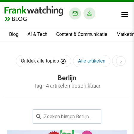
BLOG
Blog
AI & Tech
Content & Communicatie
Marketi
›
Ontdek alle topics
Alle artikelen
AI & Te
Berlijn
Tag
·
4 artikelen beschikbaar