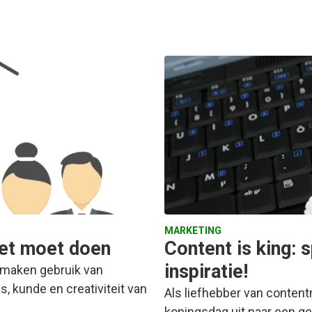
MARKETING
iet moet doen
Content is king: 
inspiratie!
 maken gebruik van
 kunde en creativiteit van
Als liefhebber van conten
koningsdag uit naar een ge