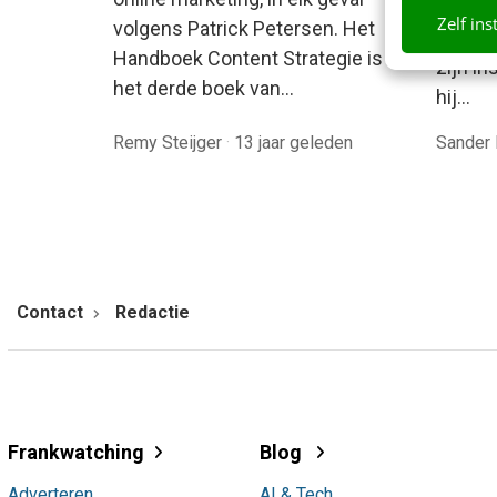
Microso
Zelf ins
volgens Patrick Petersen. Het
het po
Handboek Content Strategie is
zijn i
het derde boek van…
hij…
Remy Steijger
·
13 jaar geleden
Sander 
Contact
Redactie
Frankwatching
Blog
Adverteren
AI & Tech