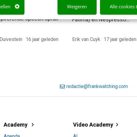
ft oprichter Bill Gates, op
merken bewijzen voorbee
tellen
Weigeren
Alle cookies 
dium van TED. Gedurende
als de Rabobank (Jochem 
nspirerende speech sprak
Fatima) en Nespresso…
Duivestein
·
16 jaar geleden
Erik van Cuyk
·
17 jaar geleden
redactie@frankwatching.com
Academy
Video Academy
Agenda
AI