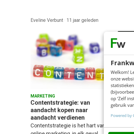
Eveline Verbunt
·
11 jaar geleden
Frankw
Welkom! Leu
onze websit
statistiek
(bijvoorbee
MARKETING
op ‘Zelf in
AI & TE
Contentstrategie: van
De Bil
gebruik van
aandacht kopen naar
Innov
Powered by 
aandacht verdienen
Afgelo
Contentstrategie is het hart van
werelds
online marketing, in elk geval