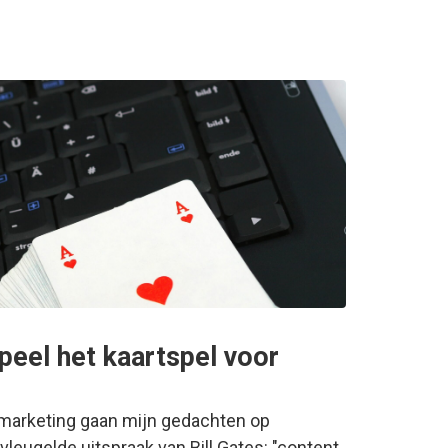
speel het kaartspel voor
tmarketing gaan mijn gedachten op
vleugelde uitspraak van Bill Gates: "content