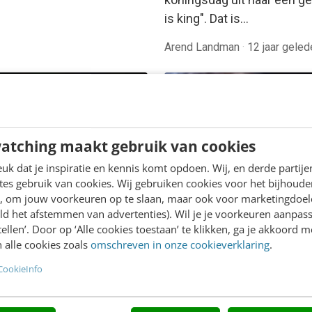
is king". Dat is…
Arend Landman
·
12 jaar geled
atching maakt gebruik van cookies
k dat je inspiratie en kennis komt opdoen. Wij, en derde partij
es gebruik van cookies. Wij gebruiken cookies voor het bijhoude
en, om jouw voorkeuren op te slaan, maar ook voor marketingdoe
ld het afstemmen van advertenties). Wil je je voorkeuren aanpass
stellen’. Door op ‘Alle cookies toestaan’ te klikken, ga je akkoord m
CH
l Gates formule:
 alle cookies zoals
omschreven in onze cookieverklaring
.
MARKETING
eren naar Nul
Het Mensenmerk Werkt
CookieInfo
pen vrijdag stond 's
Dat het gebruik van mens
 grootste filantroop,
werkt bij het positioneren 