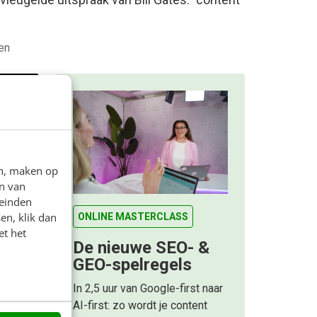
en
en, maken op
n van
leinden
en, klik dan
ONLINE MASTERCLASS
et het
De nieuwe SEO- &
GEO-spelregels
!
en goed
In 2,5 uur van Google-first naar
van
AI-first: zo wordt je content