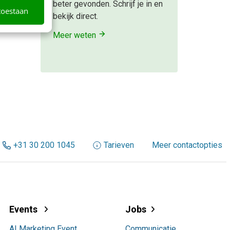
beter gevonden. Schrijf je in en
lden
toestaan
bekijk direct.
en
Meer weten
+31 30 200 1045
Tarieven
Meer contactopties
Events
Jobs
AI Marketing Event
Communicatie