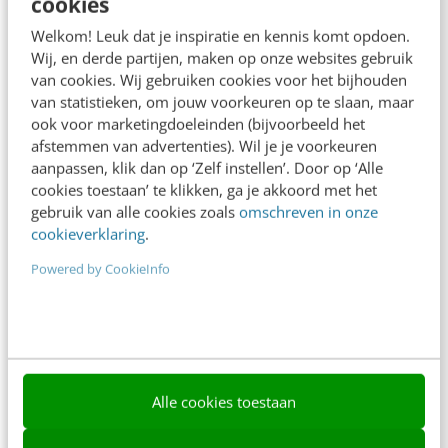
cookies
Frankwatching
Welkom! Leuk dat je inspiratie en kennis komt opdoen.
Adverteren
Wij, en derde partijen, maken op onze websites gebruik
van cookies. Wij gebruiken cookies voor het bijhouden
Contact
van statistieken, om jouw voorkeuren op te slaan, maar
Nieuwsbrieven
ook voor marketingdoeleinden (bijvoorbeeld het
afstemmen van advertenties). Wil je je voorkeuren
Over ons
aanpassen, klik dan op ‘Zelf instellen’. Door op ‘Alle
cookies toestaan’ te klikken, ga je akkoord met het
Ons team
gebruik van alle cookies zoals
omschreven in onze
cookieverklaring
.
Werken bij
Powered by CookieInfo
Whitepapers
Blog
AI & Tech
Content & Communicatie
Alle cookies toestaan
Klantcontact & CX