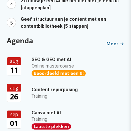
Zo bouw je een AI die het niet met je eens is
[stappenplan]
Geef structuur aan je content met een
contentbibliotheek [5 stappen]
Agenda
Meer
SEO & GEO met AI
aug
Online mastercourse
11
Beoordeeld met een 9!
aug
Content repurposing
26
Training
Canva met AI
sep
Training
01
Laatste plekken