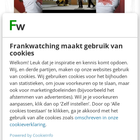
www:
Frankwatching maakt gebruik van
https://www.kontraband.com/videos/11621/Tr
cookies
ansformer
Welkom! Leuk dat je inspiratie en kennis komt opdoen.
Categorie:
Online Commercials
Wij, en derde partijen, maken op onze websites gebruik
van cookies. Wij gebruiken cookies voor het bijhouden
Inzender:
Amsterdam Worldwide
van statistieken, om jouw voorkeuren op te slaan, maar
ook voor marketingdoeleinden (bijvoorbeeld het
Wasteball in the office
afstemmen van advertenties). Wil je je voorkeuren
aanpassen, klik dan op ‘Zelf instellen’. Door op ‘Alle
cookies toestaan’ te klikken, ga je akkoord met het
gebruik van alle cookies zoals
omschreven in onze
cookieverklaring
.
Powered by CookieInfo