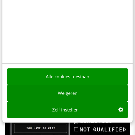
www:
https://www.youtube.com/watch?
v=RKcMfQrqC7I
Categorie:
Rich Media: Non-Profit/Educational
Alle cookies toestaan
Inzender:
Pool Worldwide
Weigeren
Online Patience Test
Zelf instellen