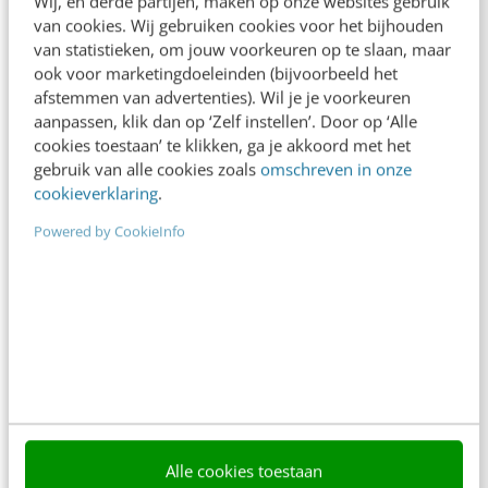
Wij, en derde partijen, maken op onze websites gebruik
content beter gevonden. Schrijf je in en bekijk
van cookies. Wij gebruiken cookies voor het bijhouden
direct.
van statistieken, om jouw voorkeuren op te slaan, maar
Meer weten
ook voor marketingdoeleinden (bijvoorbeeld het
afstemmen van advertenties). Wil je je voorkeuren
aanpassen, klik dan op ‘Zelf instellen’. Door op ‘Alle
cookies toestaan’ te klikken, ga je akkoord met het
gebruik van alle cookies zoals
omschreven in onze
cookieverklaring
.
Powered by CookieInfo
Contact
Redactie
redactie@frankwatching.com
+31 30 200 1045
Tarieven
Meer contactopties
Frankwatching
Alle cookies toestaan