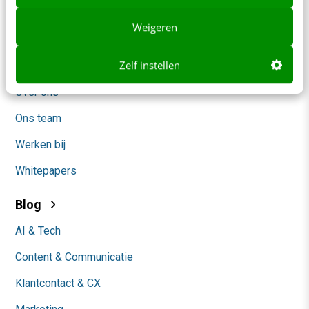
Adverteren
Weigeren
Contact
Zelf instellen
Nieuwsbrieven
Over ons
Ons team
Werken bij
Whitepapers
Blog
AI & Tech
Content & Communicatie
Klantcontact & CX