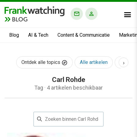
BLOG
Blog
AI & Tech
Content & Communicatie
Marketi
›
Ontdek alle topics
Alle artikelen
AI & Te
Carl Rohde
Tag
·
4 artikelen beschikbaar