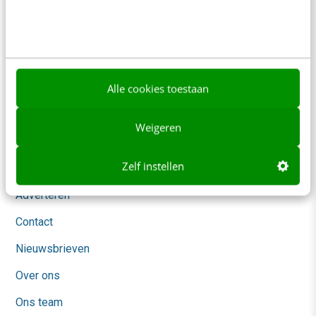
Contact
Redactie
redactie@frankwatching.com
+31 30 200 1045
Alle cookies toestaan
Tarieven
Meer contactopties
Weigeren
Zelf instellen
Frankwatching
Adverteren
Contact
Nieuwsbrieven
Over ons
Ons team