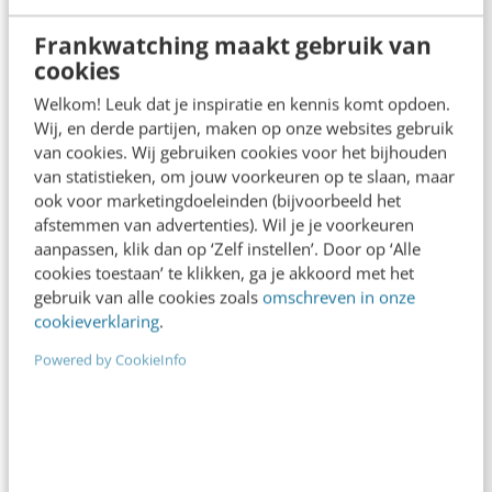
Frankwatching maakt gebruik van
cookies
Welkom! Leuk dat je inspiratie en kennis komt opdoen.
Wij, en derde partijen, maken op onze websites gebruik
ONLINE MASTERCLASS
van cookies. Wij gebruiken cookies voor het bijhouden
van statistieken, om jouw voorkeuren op te slaan, maar
De nieuwe SEO- & GEO-
ook voor marketingdoeleinden (bijvoorbeeld het
spelregels
afstemmen van advertenties). Wil je je voorkeuren
aanpassen, klik dan op ‘Zelf instellen’. Door op ‘Alle
In 2,5 uur van Google-first naar AI-first: zo wordt je
cookies toestaan’ te klikken, ga je akkoord met het
content beter gevonden. Schrijf je in en bekijk
gebruik van alle cookies zoals
omschreven in onze
direct.
cookieverklaring
.
Meer weten
Powered by CookieInfo