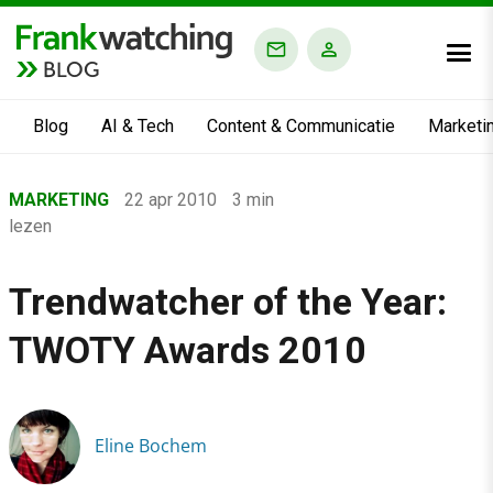
BLOG
Blog
AI & Tech
Content & Communicatie
Marketi
Home
MARKETING
22 apr 2010
3 min
›
lezen
Blog
›
Trendwatcher of the Year:
Marketing
TWOTY Awards 2010
›
Trendwatcher of the Year: TWOTY Awards 2010
Eline Bochem