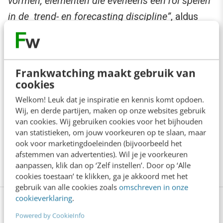
vormen, elementen die eveneens een rol spelen
in de trend- en forecasting discipline”
, aldus
Kwela Hermanns.
De foto’s bij dit artikel zijn gemaakt door
Frankwatching maakt gebruik van
portretfotograaf
Robin de Puy
, die alle
cookies
awardwinnaars vastlegde. Haar foto’s zijn
Welkom! Leuk dat je inspiratie en kennis komt opdoen.
opgenomen in de eerste internationale editie
Wij, en derde partijen, maken op onze websites gebruik
van cookies. Wij gebruiken cookies voor het bijhouden
van SecondSight, dat naast trend- en
van statistieken, om jouw voorkeuren op te slaan, maar
forecastingnieuws een uitgebreider overzicht
ook voor marketingdoeleinden (bijvoorbeeld het
afstemmen van advertenties). Wil je je voorkeuren
geeft van de TWOTY winnaars 2010.
aanpassen, klik dan op ‘Zelf instellen’. Door op ‘Alle
cookies toestaan’ te klikken, ga je akkoord met het
gebruik van alle cookies zoals
omschreven in onze
cookieverklaring
.
De basis van online marketing in 2
Powered by CookieInfo