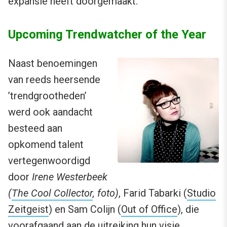
expansie heeft doorgemaakt.
Upcoming Trendwatcher of the Year
Naast benoemingen
van reeds heersende
’trendgrootheden’
werd ook aandacht
besteed aan
opkomend talent
vertegenwoordigd
door
Irene Westerbeek
(
The Cool Collector
, foto)
, Farid Tabarki (
Studio
Zeitgeist
) en Sam Colijn (
Out of Office
), die
voorafgaand aan de uitreiking hun visie