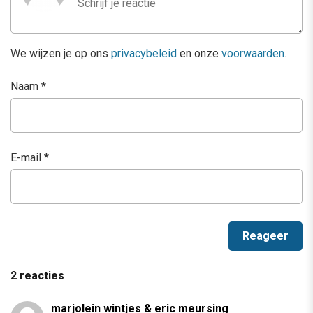
We wijzen je op ons
privacybeleid
en onze
voorwaarden
.
Naam
*
E-mail
*
2 reacties
marjolein wintjes & eric meursing