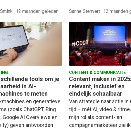
 Smink
·
12 maanden geleden
Sanne Stenvert
·
12 maanden 
ING
CONTENT & COMMUNICATIE
rschillende tools om je
Content maken in 2025
aarheid in AI-
relevant, inclusief en
achines te meten
eindelijk schaalbaar
kmachines en generatieve
Van strategie naar actie in
rms (zoals ChatGPT, Bing
tijd – mét AI, video & ritme
t, Google AI Overviews en
mijn rol als content- en
xity) geven antwoorden
campagnemarketeer zie ik