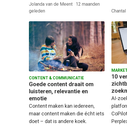
Jolanda van de Meent
·
12 maanden
geleden
Chantal
MARKET
10 ve
CONTENT & COMMUNICATIE
zichtb
Goede content draait om
zoekm
luisteren, relevantie en
emotie
AI-zoe
platfo
Content maken kan iedereen,
CoPilo
maar content maken die écht iets
Perple
doet – dat is andere koek.