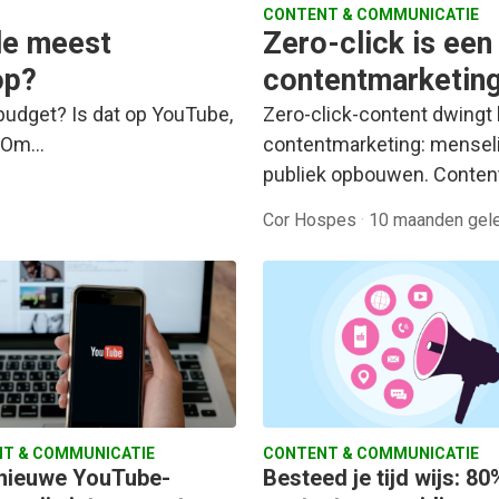
CONTENT & COMMUNICATIE
de meest
Zero-click is een
op?
contentmarketin
budget? Is dat op YouTube,
Zero-click-content dwingt 
e? Om…
contentmarketing: menseli
publiek opbouwen. Conten
Cor Hospes
·
10 maanden gel
T & COMMUNICATIE
CONTENT & COMMUNICATIE
nieuwe YouTube-
Besteed je tijd wijs: 8