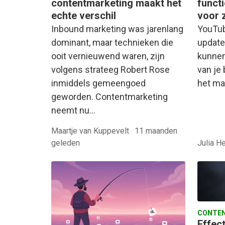
contentmarketing maakt het
functi
echte verschil
voor 
Inbound marketing was jarenlang
YouTub
dominant, maar technieken die
update
ooit vernieuwend waren, zijn
kunnen
volgens strateeg Robert Rose
van je 
inmiddels gemeengoed
het m
geworden. Contentmarketing
neemt nu…
Maartje van Kuppevelt
·
11 maanden
geleden
Julia H
CONTEN
Effec