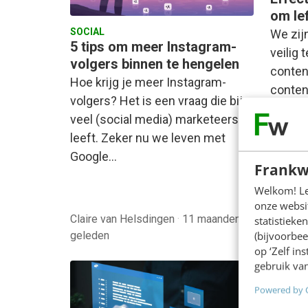
om lef
SOCIAL
We zij
5 tips om meer Instagram-
veilig 
volgers binnen te hengelen
conten
Hoe krijg je meer Instagram-
conten
volgers? Het is een vraag die bij
onderz
veel (social media) marketeers
leeft. Zeker nu we leven met
Google…
Frankw
Welkom! Leu
onze websit
Claire van Helsdingen
·
11 maanden
statistiek
(bijvoorbee
geleden
Linda K
op ‘Zelf in
gebruik van
Powered by 