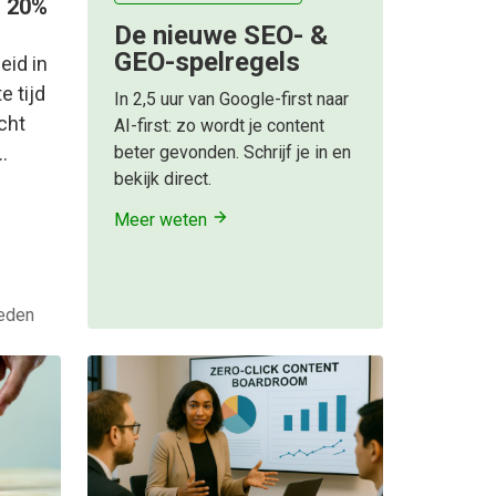
n 20%
De nieuwe SEO- &
GEO-spelregels
eid in
e tijd
In 2,5 uur van Google-first naar
cht
AI-first: zo wordt je content
beter gevonden. Schrijf je in en
…
bekijk direct.
Meer weten
eden