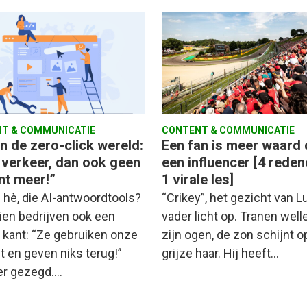
T & COMMUNICATIE
CONTENT & COMMUNICATIE
n de zero-click wereld:
Een fan is meer waard
 verkeer, dan ook geen
een influencer [4 reden
nt meer!”
1 virale les]
 hè, die AI-antwoordtools?
“Crikey”, het gezicht van L
ien bedrijven ook een
vader licht op. Tranen well
 kant: “Ze gebruiken onze
zijn ogen, de zon schijnt o
t en geven niks terug!”
grijze haar. Hij heeft…
er gezegd.…