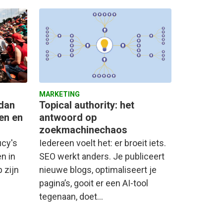
MARKETING
 dan
Topical authority: het
en en
antwoord op
zoekmachinechaos
ucy's
Iedereen voelt het: er broeit iets.
en in
SEO werkt anders. Je publiceert
p zijn
nieuwe blogs, optimaliseert je
pagina’s, gooit er een AI-tool
tegenaan, doet…