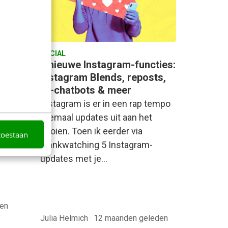
SOCIAL
6 nieuwe Instagram-functies:
 helpt
Instagram Blends, reposts,
AI-chatbots & meer
en als
Instagram is er in een rap tempo
 Toch
allemaal updates uit aan het
e veel
gooien. Toen ik eerder via
toestaan
 in hun
Frankwatching 5 Instagram-
updates met je…
en
Julia Helmich
·
12 maanden geleden