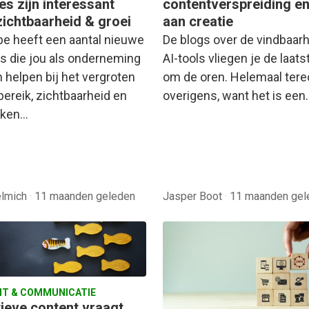
es zijn interessant
contentverspreiding e
zichtbaarheid & groei
aan creatie
e heeft een aantal nieuwe
De blogs over de vindbaarh
s die jou als onderneming
AI-tools vliegen je de laatst
 helpen bij het vergroten
om de oren. Helemaal tere
bereik, zichtbaarheid en
overigens, want het is een
aken…
elmich
·
11 maanden geleden
Jasper Boot
·
11 maanden gel
T & COMMUNICATIE
tieve content vraagt