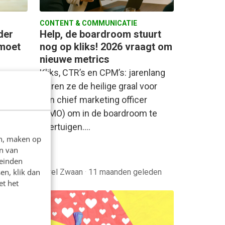
CONTENT & COMMUNICATIE
der
Help, de boardroom stuurt
 moet
nog op kliks! 2026 vraagt om
nieuwe metrics
Kliks, CTR’s en CPM’s: jarenlang
e
waren ze de heilige graal voor
 voor
een chief marketing officer
e
(CMO) om in de boardroom te
llen
overtuigen.…
en, maken op
n…
n van
nden
leinden
en, klik dan
Karel Zwaan
·
11 maanden geleden
et het