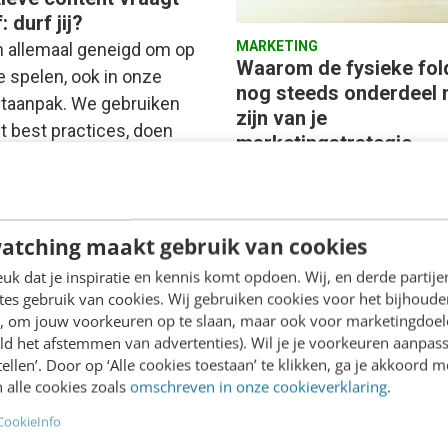
: durf jij?
MARKETING
n allemaal geneigd om op
Waarom de fysieke fol
te spelen, ook in onze
nog steeds onderdeel
taanpak. We gebruiken
zijn van je
t best practices, doen
marketingstrategie
oek en streven…
Terwijl retailers massaal d
papieren folder vervangen
een digitale variant*, zou d
atching maakt gebruik van cookies
fysieke versie in veel geva
k dat je inspiratie en kennis komt opdoen. Wij, en derde partij
júist onderdeel uit moete
es gebruik van cookies. Wij gebruiken cookies voor het bijhoude
Rogier van den Hoed
·
11 maa
en, om jouw voorkeuren op te slaan, maar ook voor marketingdoe
ld het afstemmen van advertenties). Wil je je voorkeuren aanpass
rijns
·
11 maanden geleden
geleden
stellen’. Door op ‘Alle cookies toestaan’ te klikken, ga je akkoord m
 alle cookies zoals
omschreven in onze cookieverklaring
.
CookieInfo