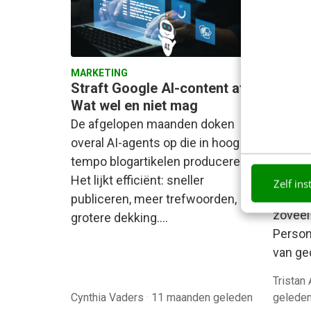
MARKETING
CONTEN
Straft Google AI-content af?
Gamifi
Wat wel en niet mag
mailm
inspi
De afgelopen maanden doken
& Gre
overal AI-agents op die in hoog
E-mail
tempo blogartikelen produceren.
gezien
Het lijkt efficiënt: sneller
Zelf ins
nieuws
publiceren, meer trefwoorden,
zóveel
grotere dekking.…
Persona
van ge
Tristan
Cynthia Vaders
·
11 maanden geleden
gelede