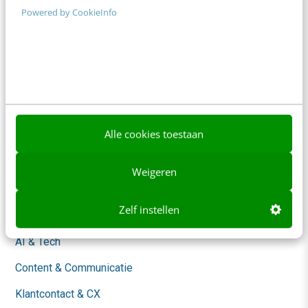
Powered by CookieInfo
Adverteren
Contact
Nieuwsbrieven
Over ons
Ons team
Alle cookies toestaan
Werken bij
Weigeren
Whitepapers
Zelf instellen
Blog
AI & Tech
Content & Communicatie
Klantcontact & CX