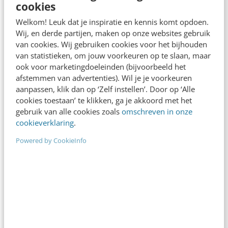
cookies
Welkom! Leuk dat je inspiratie en kennis komt opdoen.
Wij, en derde partijen, maken op onze websites gebruik
van cookies. Wij gebruiken cookies voor het bijhouden
van statistieken, om jouw voorkeuren op te slaan, maar
ook voor marketingdoeleinden (bijvoorbeeld het
MARKETING
afstemmen van advertenties). Wil je je voorkeuren
Wat is het geheim achter de webcare van
aanpassen, klik dan op ‘Zelf instellen’. Door op ‘Alle
Ben & Jerry’s?
cookies toestaan’ te klikken, ga je akkoord met het
Verhalen vertellen, dat doet Ben & Jerry’s al sinds
gebruik van alle cookies zoals
omschreven in onze
cookieverklaring
.
ze bestaan. Geen wonder dat senior brand
manager Stephan Ardesch vol verhalen zit…
Powered by CookieInfo
Oliver de Leeuw
·
13 jaar geleden