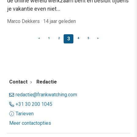
de online wereld werkzaam bent en besluit tijdens
je vakantie even niet…
Marco Dekkers
·
14 jaar geleden
3
<
1
2
4
5
>
Contact
Redactie
redactie@frankwatching.com
+31 30 200 1045
Tarieven
Meer contactopties