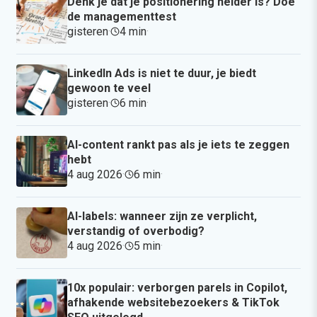
Denk je dat je positionering helder is? Doe
de managementtest
gisteren
·
4 min
·
LinkedIn Ads is niet te duur, je biedt
gewoon te veel
gisteren
·
6 min
·
AI-content rankt pas als je iets te zeggen
hebt
4 aug 2026
·
6 min
·
AI-labels: wanneer zijn ze verplicht,
verstandig of overbodig?
4 aug 2026
·
5 min
·
10x populair: verborgen parels in Copilot,
afhakende websitebezoekers & TikTok