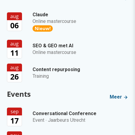
Claude
aug
Online mastercourse
06
Nieuw!
aug
SEO & GEO met AI
11
Online mastercourse
aug
Content repurposing
26
Training
Events
Meer
sep
Conversational Conference
17
Event
·
Jaarbeurs Utrecht