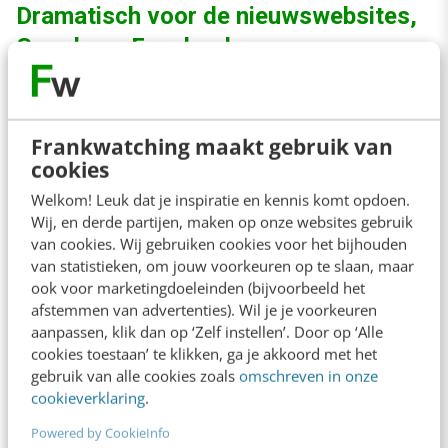
Dramatisch voor de nieuwswebsites,
Google en Facebook
Tegelijkertijd is dit natuurlijk een bom onder de
meest gebruikte verdienmodellen van het
Frankwatching maakt gebruik van
cookies
internet. De advertentie-inkomsten zullen
hierdoor dramatisch dalen en één van de
Welkom! Leuk dat je inspiratie en kennis komt opdoen.
Wij, en derde partijen, maken op onze websites gebruik
gevolgen is dat de onafhankelijke journalistiek,
van cookies. Wij gebruiken cookies voor het bijhouden
de waakhond van de democratie, nog verder
van statistieken, om jouw voorkeuren op te slaan, maar
ook voor marketingdoeleinden (bijvoorbeeld het
onder druk komt. In mijn optiek moet de
afstemmen van advertenties). Wil je je voorkeuren
politiek hier ingrijpen, want de gewone
aanpassen, klik dan op ‘Zelf instellen’. Door op ‘Alle
cookies toestaan’ te klikken, ga je akkoord met het
gebruiker zal niet gevoelig zijn voor het
gebruik van alle cookies zoals
omschreven in onze
argument dat nieuwswebsites hierdoor geen
cookieverklaring
.
gratis nieuws meer kunnen maken.
Powered by CookieInfo