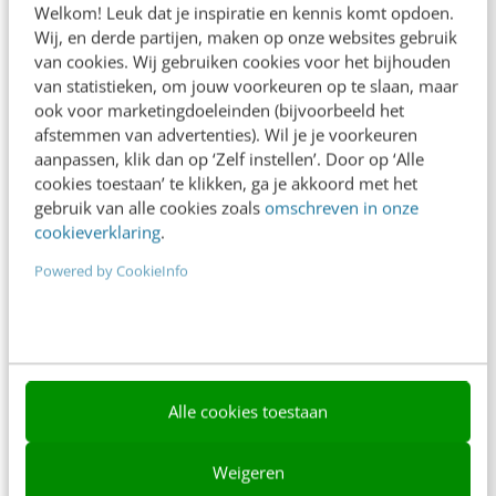
Welkom! Leuk dat je inspiratie en kennis komt opdoen.
Contact
Wij, en derde partijen, maken op onze websites gebruik
van cookies. Wij gebruiken cookies voor het bijhouden
Nieuwsbrieven
van statistieken, om jouw voorkeuren op te slaan, maar
ook voor marketingdoeleinden (bijvoorbeeld het
Over ons
afstemmen van advertenties). Wil je je voorkeuren
aanpassen, klik dan op ‘Zelf instellen’. Door op ‘Alle
Ons team
cookies toestaan’ te klikken, ga je akkoord met het
Werken bij
gebruik van alle cookies zoals
omschreven in onze
cookieverklaring
.
Whitepapers
Powered by CookieInfo
Blog
AI & Tech
Content & Communicatie
Alle cookies toestaan
Klantcontact & CX
Marketing
Weigeren