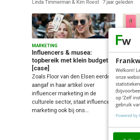
Linda Timmerman & Kim Roest
·
7 jaar geleden
MARKETING
MARKET
Influencers & musea:
Influ
Frankw
topbereik met klein budget
cultu
[case]
made 
Welkom! Leu
Zoals Floor van den Elsen eerder
Ook op
onze websit
statistiek
aangaf in haar artikel over
market
(bijvoorbee
influencer marketing in de
sector 
op ‘Zelf in
culturele sector, staat influencer
vaker 
gebruik van
marketing ook bij ons…
market
Powered by 