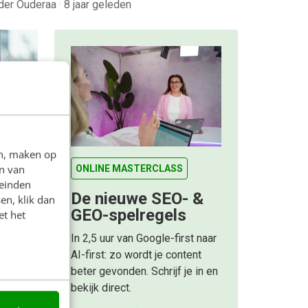
 der Ouderaa
·
8 jaar geleden
voor
en, maken op
keting-
n van
ONLINE MASTERCLASS
leinden
ar
De nieuwe SEO- &
en, klik dan
den
GEO-spelregels
et het
waar
In 2,5 uur van Google-first naar
AI-first: zo wordt je content
beter gevonden. Schrijf je in en
bekijk direct.