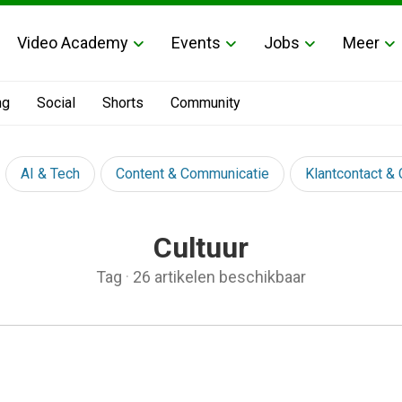
Video Academy
Events
Jobs
Meer
ng
Social
Shorts
Community
AI & Tech
Content & Communicatie
Klantcontact &
Cultuur
Tag
·
26 artikelen beschikbaar