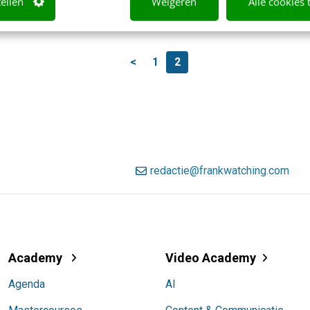
tellen
Weigeren
Alle cookies 
an den Elsen
·
9 jaar geleden
Joris Toonders
·
9 jaar gelede
<
1
2
redactie@frankwatching.com
Academy
Video Academy
Agenda
AI