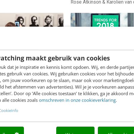
Rose Atkinson & Karolien van
ING
MARKETING
encer marketing x
Online marketing: een
atching maakt gebruik van cookies
rele sector = match
terugblik & de trends 
in heaven
2018
k dat je inspiratie en kennis komt opdoen. Wij, en derde partij
 de agenda van
Wat gaat er op internetmar
es gebruik van cookies. Wij gebruiken cookies voor het bijhoude
en, om jouw voorkeuren op te slaan, maar ook voor marketingdoe
eers uit de culturele
vlak gebeuren in 2018? Wa
ld het afstemmen van advertenties). Wil je je voorkeuren aanpass
staat de laatste tijd steeds
moet je rekening mee hou
stellen’. Door op ‘Alle cookies toestaan’ te klikken, ga je akkoord m
het punt influencer
voor het komende jaar en 
 alle cookies zoals
omschreven in onze cookieverklaring
.
ing. Oud nieuws?…
liggen de…
CookieInfo