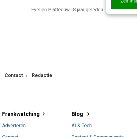
Zelf ins
Evelien Platteeuw
·
8 jaar geleden
Floor v
Contact
Redactie
Frankwatching
Blog
Adverteren
AI & Tech