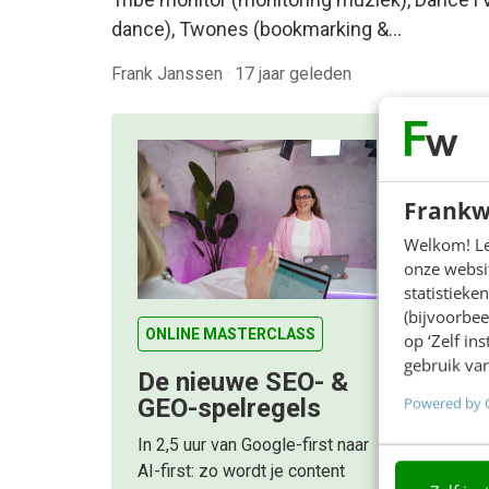
dance), Twones (bookmarking &…
Frank Janssen
·
17 jaar geleden
Frankw
Welkom! Leu
onze websit
statistiek
(bijvoorbee
ONLINE MASTERCLASS
op ‘Zelf in
gebruik van
De nieuwe SEO- &
Powered by 
GEO-spelregels
In 2,5 uur van Google-first naar
AI-first: zo wordt je content