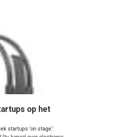
tartups op het
ek startups 'on stage':
(tv-kanaal over electronic