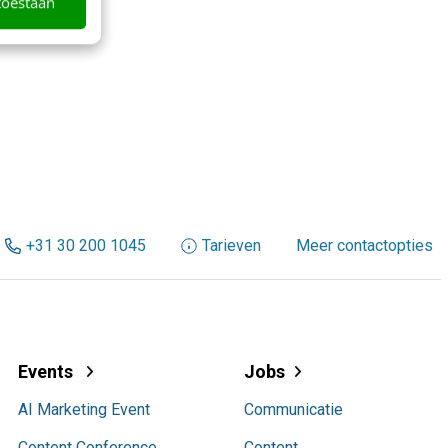
toestaan
+31 30 200 1045
Tarieven
Meer contactopties
Events
Jobs
AI Marketing Event
Communicatie
Content Conference
Content