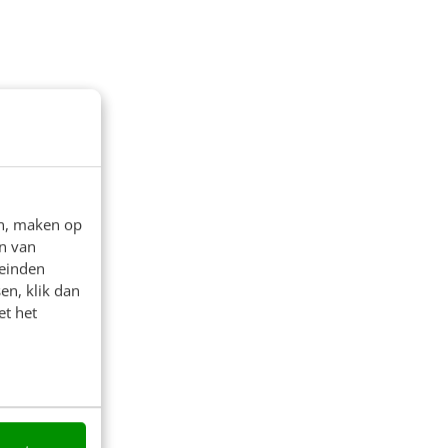
en, maken op
n van
leinden
en, klik dan
et het