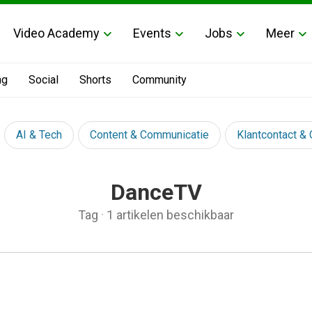
Video Academy
Events
Jobs
Meer
ng
Social
Shorts
Community
AI & Tech
Content & Communicatie
Klantcontact &
DanceTV
Tag
·
1 artikelen beschikbaar