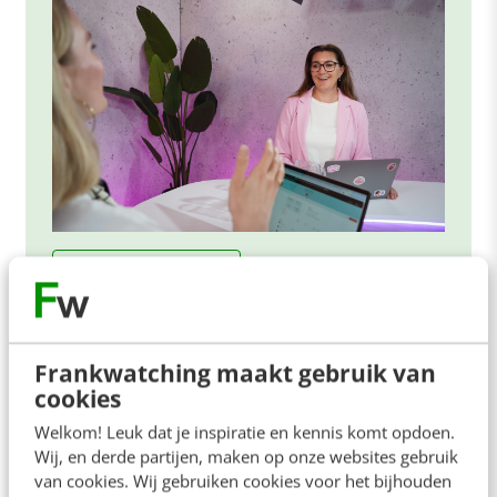
ONLINE MASTERCLASS
De nieuwe SEO- & GEO-
spelregels
Frankwatching maakt gebruik van
In 2,5 uur van Google-first naar AI-first: zo wordt je
cookies
content beter gevonden. Schrijf je in en bekijk
Welkom! Leuk dat je inspiratie en kennis komt opdoen.
direct.
Wij, en derde partijen, maken op onze websites gebruik
Meer weten
van cookies. Wij gebruiken cookies voor het bijhouden