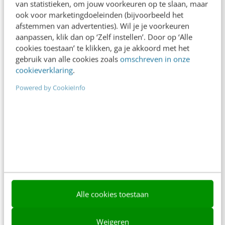
van statistieken, om jouw voorkeuren op te slaan, maar
ook voor marketingdoeleinden (bijvoorbeeld het
afstemmen van advertenties). Wil je je voorkeuren
aanpassen, klik dan op ‘Zelf instellen’. Door op ‘Alle
cookies toestaan’ te klikken, ga je akkoord met het
gebruik van alle cookies zoals
omschreven in onze
cookieverklaring
.
Contact
Redactie
Powered by CookieInfo
redactie@frankwatching.com
+31 30 200 1045
Tarieven
Meer contactopties
Frankwatching
Adverteren
Alle cookies toestaan
Contact
Weigeren