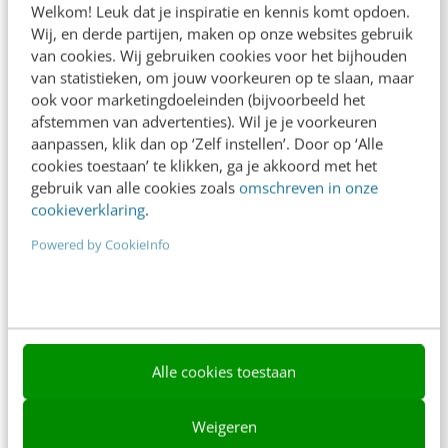
Welkom! Leuk dat je inspiratie en kennis komt opdoen.
Contact
Wij, en derde partijen, maken op onze websites gebruik
van cookies. Wij gebruiken cookies voor het bijhouden
Nieuwsbrieven
van statistieken, om jouw voorkeuren op te slaan, maar
ook voor marketingdoeleinden (bijvoorbeeld het
Over ons
afstemmen van advertenties). Wil je je voorkeuren
aanpassen, klik dan op ‘Zelf instellen’. Door op ‘Alle
Ons team
cookies toestaan’ te klikken, ga je akkoord met het
Werken bij
gebruik van alle cookies zoals
omschreven in onze
cookieverklaring
.
Whitepapers
Powered by CookieInfo
Blog
AI & Tech
Content & Communicatie
Alle cookies toestaan
Klantcontact & CX
Marketing
Weigeren