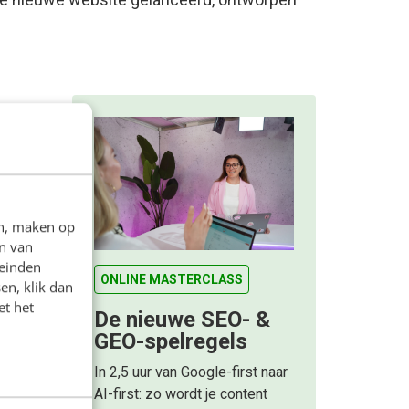
ijkers
m?
sa
: een
en, maken op
 voor
n van
leinden
an de
ONLINE MASTERCLASS
en, klik dan
et het
De nieuwe SEO- &
GEO-spelregels
In 2,5 uur van Google-first naar
AI-first: zo wordt je content