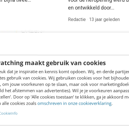
en ontwikkeld door…
Redactie
·
13 jaar geleden
KLANTCONTACT & CX
Kassa Panel: jongere k
dankzij tweede scher
Dit TV-seizoen kwam Kas
atching maakt gebruik van cookies
terug met het Kassa Panel
k dat je inspiratie en kennis komt opdoen. Wij, en derde partij
tweede scherm-applicatie
es gebruik van cookies. Wij gebruiken cookies voor het bijhoude
het populaire
en, om jouw voorkeuren op te slaan, maar ook voor marketingdoe
consumentenprogramma v
ld het afstemmen van advertenties). Wil je je voorkeuren aanpass
ING
VARA. We zijn in…
stellen’. Door op ‘Alle cookies toestaan’ te klikken, ga je akkoord m
ust See Map: online &
 alle cookies zoals
omschreven in onze cookieverklaring
.
 versie van Lonely
t
CookieInfo
Must See Map is een
e online tool om samen