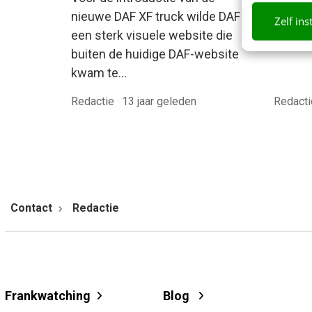
nieuwe DAF XF truck wilde DAF
met je
Zelf ins
een sterk visuele website die
voor j
buiten de huidige DAF-website
kwam te…
Redactie
·
13 jaar geleden
Redact
Contact
Redactie
Frankwatching
Blog