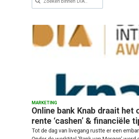
MARKETING
Online bank Knab draait het o
rente ‘cashen’ & financiële t
Tot de dag van livegang rustte er een emb
Onder de werktitel 'Bank van Morgen' werd 