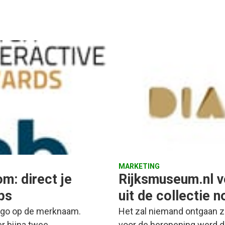
MARKETING
m: direct je
Rijksmuseum.nl v
ips
uit de collectie 
argo op de merknaam.
Het zal niemand ontgaan z
er bijna twee…
voor de heropening werd 