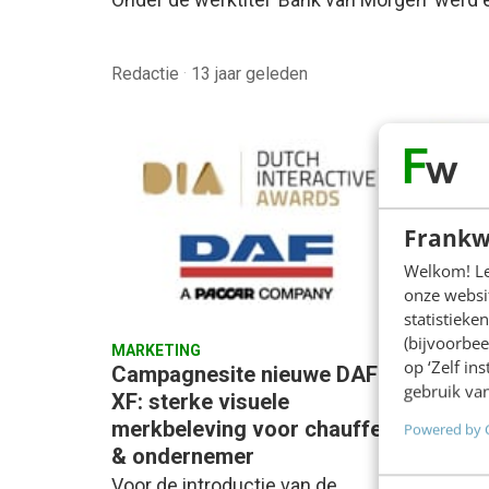
Redactie
·
13 jaar geleden
Frankw
Welkom! Leu
onze websit
statistiek
(bijvoorbee
MARKETING
MARKET
op ‘Zelf in
Campagnesite nieuwe DAF
KLM M
gebruik van
XF: sterke visuele
social
merkbeleving voor chauffeur
Plane
Powered by 
& ondernemer
KLM's 
Voor de introductie van de
simpel