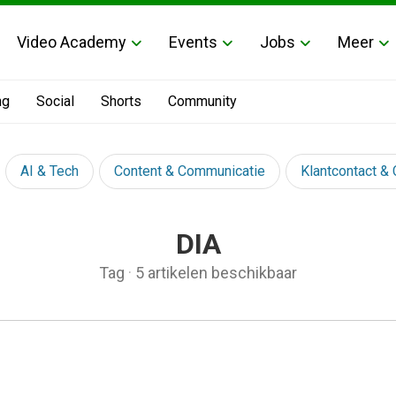
Video Academy
Events
Jobs
Meer
ng
Social
Shorts
Community
AI & Tech
Content & Communicatie
Klantcontact &
DIA
Tag
·
5 artikelen beschikbaar