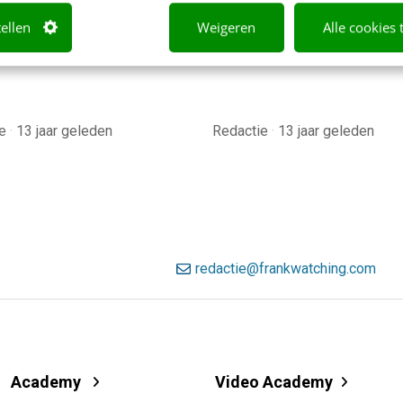
 vrienden de beste tips
tellen
Weigeren
Alle cookies 
e volgende stedentrip te…
ie
·
13 jaar geleden
Redactie
·
13 jaar geleden
redactie@frankwatching.com
Academy
Video Academy