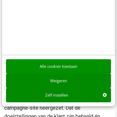
aantal dagen intensief met de klant
samengewerkt, waardoor zij een goed beeld
hebben gekregen van DAF Trucks. We zijn als
team ook uitgenodigd voor de DAF XF
Experience, waarbij we echt kennis hebben
gemaakt met de nieuwe truck.”
Alle cookies toestaan
Waarom moet dit initiatief de Dutch
Weigeren
Interactive Awards winnen?
Zelf instellen
“In korte tijd hebben we een succesvolle
campagne-site neergezet. Dat de
doelstellingen van de klant zijn behaald én