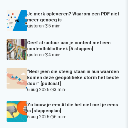
Je merk opleveren? Waarom een PDF niet
meer genoeg is
gisteren
·
5 min
·
Geef structuur aan je content met een
contentbibliotheek [5 stappen]
gisteren
·
4 min
·
“Bedrijven die stevig staan in hun waarden
komen deze geopolitieke storm het beste
door” [podcast]
6 aug 2026
·
3 min
·
Zo bouw je een AI die het niet met je eens
is [stappenplan]
6 aug 2026
·
6 min
·