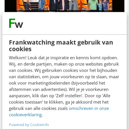
Frankwatching maakt gebruik van
cookies
Welkom! Leuk dat je inspiratie en kennis komt opdoen.
Wij, en derde partijen, maken op onze websites gebruik
van cookies. Wij gebruiken cookies voor het bijhouden
Welke resultaten hebben jullie met het
van statistieken, om jouw voorkeuren op te slaan, maar
initiatief bereikt en hoe is dit
ook voor marketingdoeleinden (bijvoorbeeld het
gemeten?
afstemmen van advertenties). Wil je je voorkeuren
aanpassen, klik dan op ‘Zelf instellen’. Door op ‘Alle
cookies toestaan’ te klikken, ga je akkoord met het
“Bij de introductie van een nieuwe truck is het
gebruik van alle cookies zoals
omschreven in onze
cookieverklaring
.
belangrijk de bekendheid van het merk en het
product te vergroten. Er zijn duidelijk pieken te
Powered by CookieInfo