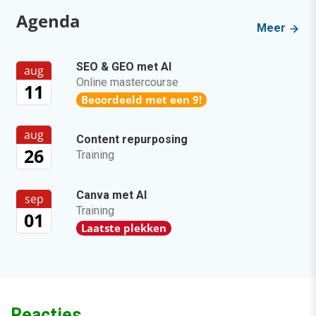
Agenda
Meer
SEO & GEO met AI
aug
Online mastercourse
11
Beoordeeld met een 9!
aug
Content repurposing
26
Training
Canva met AI
sep
Training
01
Laatste plekken
Reacties