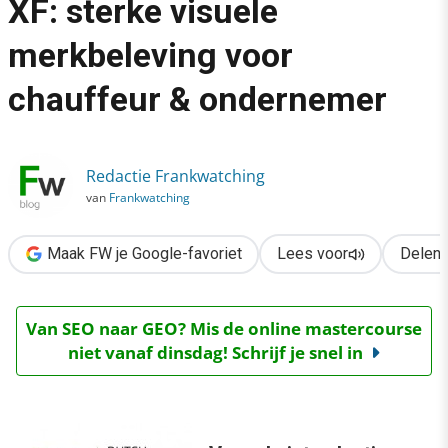
XF: sterke visuele
›
merkbeleving voor
Campagnesite nieuwe DAF XF: sterke visuele merkbeleving vo
chauffeur & ondernemer
Redactie Frankwatching
van
Frankwatching
Maak FW je Google-favoriet
Lees voor
Delen
Van SEO naar GEO? Mis de online mastercourse
niet vanaf dinsdag! Schrijf je snel in