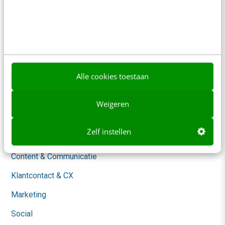
Nieuwsbrieven
Over ons
Ons team
Werken bij
Alle cookies toestaan
Whitepapers
Weigeren
Blog
Zelf instellen
AI & Tech
Content & Communicatie
Klantcontact & CX
Marketing
Social