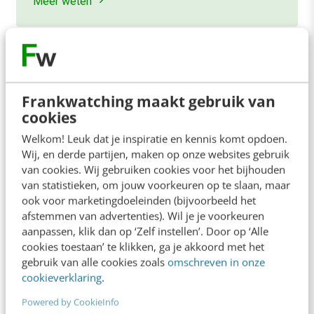
Meer weten
Frankwatching maakt gebruik van
cookies
Contact
Redactie
Welkom! Leuk dat je inspiratie en kennis komt opdoen.
redactie@frankwatching.com
Wij, en derde partijen, maken op onze websites gebruik
+31 30 200 1045
van cookies. Wij gebruiken cookies voor het bijhouden
van statistieken, om jouw voorkeuren op te slaan, maar
Tarieven
ook voor marketingdoeleinden (bijvoorbeeld het
Meer contactopties
afstemmen van advertenties). Wil je je voorkeuren
aanpassen, klik dan op ‘Zelf instellen’. Door op ‘Alle
cookies toestaan’ te klikken, ga je akkoord met het
Frankwatching
gebruik van alle cookies zoals
omschreven in onze
cookieverklaring
.
Adverteren
Powered by CookieInfo
Contact