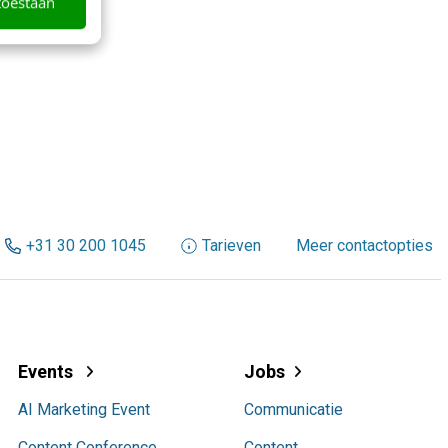
toestaan
+31 30 200 1045
Tarieven
Meer contactopties
Events
Jobs
AI Marketing Event
Communicatie
Content Conference
Content