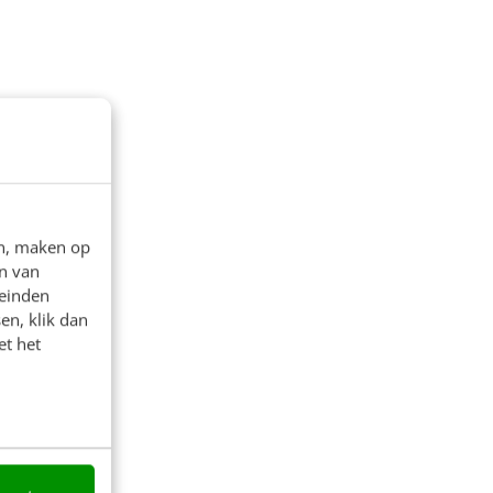
en, maken op
n van
leinden
en, klik dan
et het