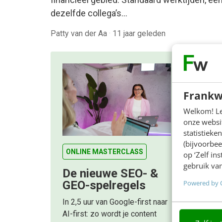
dezelfde collega’s…
Patty van der Aa
·
11 jaar geleden
Frankw
Welkom! Leu
onze websit
statistiek
(bijvoorbee
ONLINE MASTERCLASS
op ‘Zelf in
gebruik van
De nieuwe SEO- &
Powered by 
GEO-spelregels
In 2,5 uur van Google-first naar
AI-first: zo wordt je content