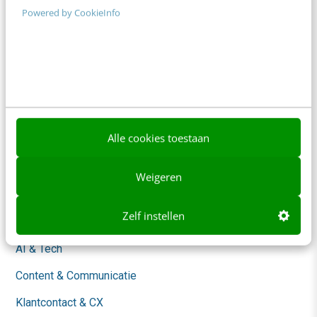
Powered by CookieInfo
Adverteren
Contact
Nieuwsbrieven
Over ons
Ons team
Alle cookies toestaan
Werken bij
Weigeren
Whitepapers
Zelf instellen
Blog
AI & Tech
Content & Communicatie
Klantcontact & CX