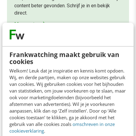
content beter gevonden. Schrijf je in en bekijk
direct.
Meer weten
Frankwatching maakt gebruik van
cookies
Welkom! Leuk dat je inspiratie en kennis komt opdoen.
Contact
Redactie
Wij, en derde partijen, maken op onze websites gebruik
van cookies. Wij gebruiken cookies voor het bijhouden
redactie@frankwatching.com
van statistieken, om jouw voorkeuren op te slaan, maar
+31 30 200 1045
ook voor marketingdoeleinden (bijvoorbeeld het
afstemmen van advertenties). Wil je je voorkeuren
Tarieven
aanpassen, klik dan op ‘Zelf instellen’. Door op ‘Alle
Meer contactopties
cookies toestaan’ te klikken, ga je akkoord met het
gebruik van alle cookies zoals
omschreven in onze
cookieverklaring
.
Frankwatching