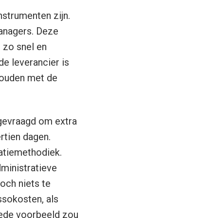
strumenten zijn.
managers. Deze
 zo snel en
de leverancier is
ehouden met de
gevraagd om extra
ertien dagen.
ratiemethodiek.
dministratieve
och niets te
ssokosten, als
goede voorbeeld zou