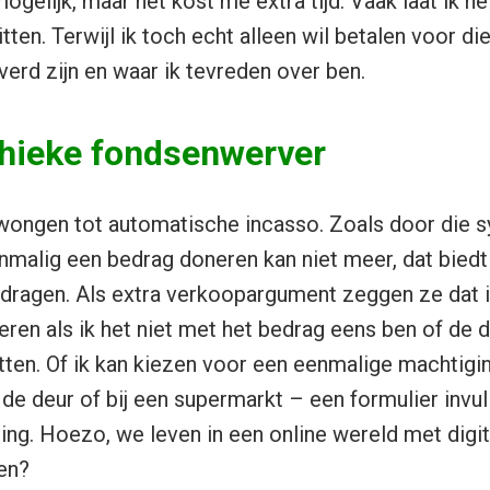
elijk, maar het kost me extra tijd. Vaak laat ik he
tten. Terwijl ik toch echt alleen wil betalen voor di
verd zijn en waar ik tevreden over ben.
hieke fondsenwerver
ongen tot automatische incasso. Zoals door die 
malig een bedrag doneren kan niet meer, dat biedt 
edragen. Als extra verkoopargument zeggen ze dat 
ren als ik het niet met het bedrag eens ben of de
tten. Of ik kan kiezen voor een eenmalige machtig
 de deur of bij een supermarkt – een formulier invu
ing. Hoezo, we leven in een online wereld met digit
en?