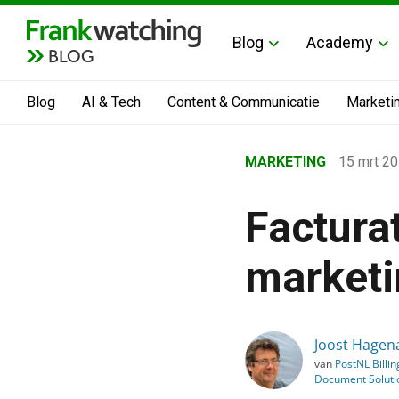
Blog
Academy
BLOG
Blog
AI & Tech
Content & Communicatie
Marketi
Home
MARKETING
15 mrt 2
›
Blog
Facturat
›
Marketing
marketi
›
Facturatie en betaling zi
Joost Hagen
van
PostNL Billin
Document Soluti