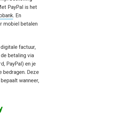
et PayPal is het
bobank
. En
r mobiel betalen
gitale factuur,
 de betaling via
d, PayPal) en je
de bedragen. Deze
f bepaalt wanneer,
y