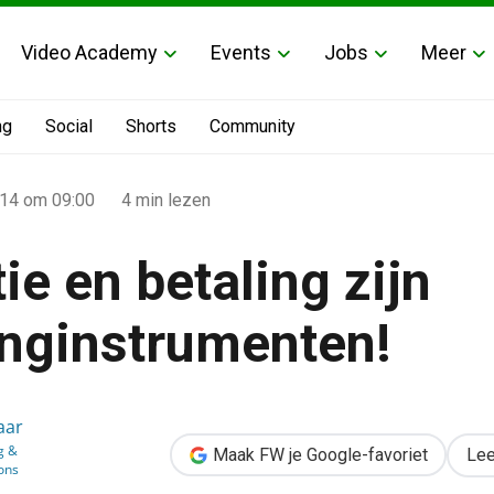
Video Academy
Events
Jobs
Meer
ng
Social
Shorts
Community
014
om 09:00
4 min lezen
ie en betaling zijn
nginstrumenten!
jn marketinginstrumenten!
aar
g &
Maak FW je Google-favoriet
Lee
ons