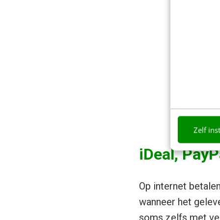
Zelf ins
iDeal, PayP
Op internet betalen
wanneer het geleve
soms zelfs met ver