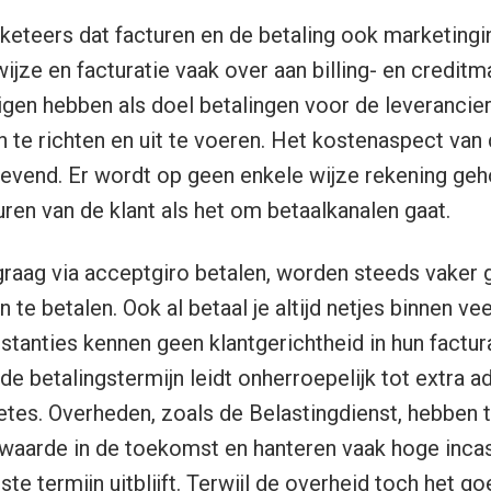
eteers dat facturen en de betaling ook marketingin
wijze en facturatie vaak over aan billing- en credit
igen hebben als doel betalingen voor de leverancier
in te richten en uit te voeren. Het kostenaspect van 
tgevend. Er wordt op geen enkele wijze rekening g
en van de klant als het om betaalkanalen gaat.
raag via acceptgiro betalen, worden steeds vaker 
 te betalen. Ook al betaal je altijd netjes binnen ve
stanties kennen geen klantgerichtheid in hun factu
de betalingstermijn leidt onherroepelijk tot extra a
etes. Overheden, zoals de Belastingdienst, hebben t
twaarde in de toekomst en hanteren vaak hoge inca
ste termijn uitblijft. Terwijl de overheid toch het 