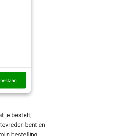
toestaan
 je bestelt,
ntevreden bent en
ijn bestelling