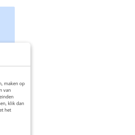
en, maken op
n van
leinden
en, klik dan
et het