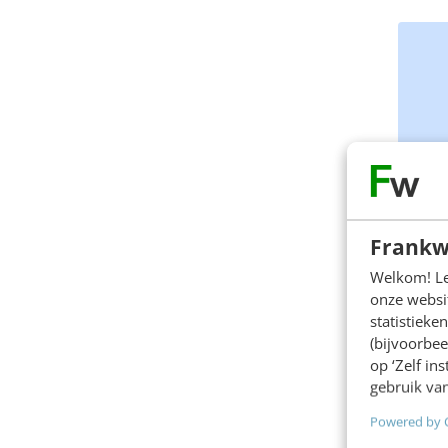
Frankw
Welkom! Leu
onze websit
statistiek
(bijvoorbee
op ‘Zelf in
gebruik van
Powered by 