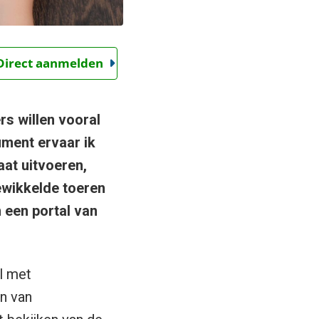
 Direct aanmelden
s willen vooral
ument ervaar ik
at uitvoeren,
ewikkelde toeren
n een portal van
al met
n van