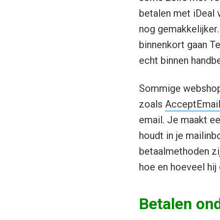
betalen met iDeal 
nog gemakkelijker.
binnenkort gaan T
echt binnen handbe
Sommige webshops b
zoals
AcceptEmai
email. Je maakt ee
houdt in je mailin
betaalmethoden zij
hoe en hoeveel hij o
Betalen on