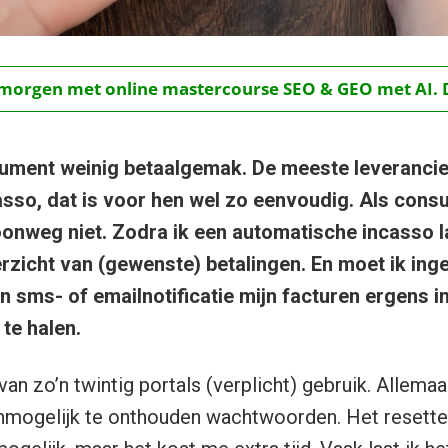
t morgen met online mastercourse SEO & GEO met AI.
sument weinig betaalgemak. De meeste leverancier
sso, dat is voor hen wel zo eenvoudig. Als cons
nweg niet. Zodra ik een automatische incasso la
erzicht van (gewenste) betalingen. En moet ik ing
n sms- of emailnotificatie mijn facturen ergens i
 te halen.
an zo’n twintig portals (verplicht) gebruik. Allema
onmogelijk te onthouden wachtwoorden. Het resette