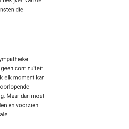
t bekijken van de
ensten die
sympathieke
geen continuïteit
ik elk moment kan
 doorlopende
ing. Maar dan moet
llen en voorzien
ale