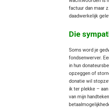
wachtwoorden is mog
factuur dan maar zi
daadwerkelijk gele
Die sympat
Soms word je gedw
fondsenwerver. Een
in hun donateursb
opzeggen of storne
donatie wil stopze
ik ter plekke – aan
van mijn handteken
betaalmogelijkhed