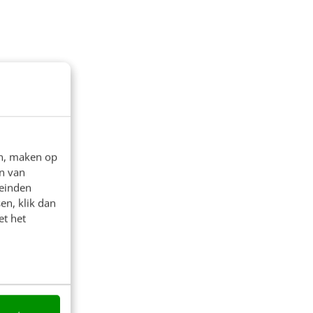
en, maken op
n van
leinden
en, klik dan
et het