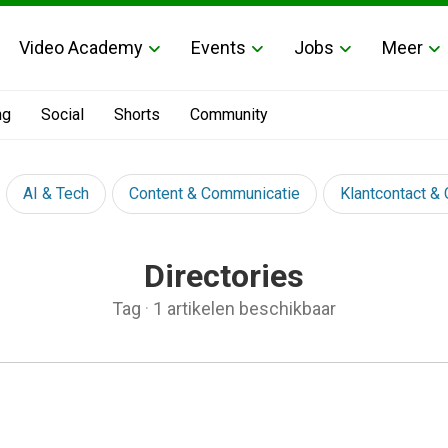
Video Academy
Events
Jobs
Meer
ng
Social
Shorts
Community
AI & Tech
Content & Communicatie
Klantcontact &
Directories
Tag
·
1 artikelen beschikbaar