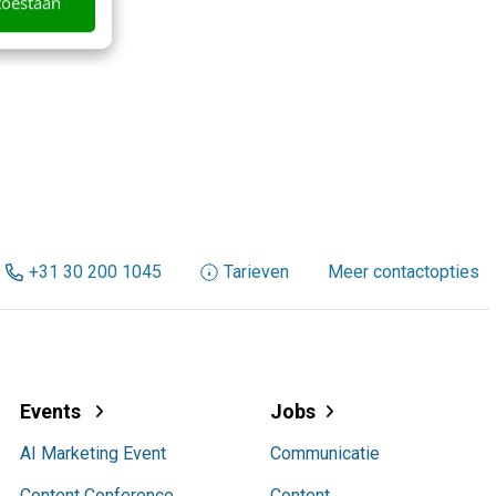
toestaan
+31 30 200 1045
Tarieven
Meer contactopties
Events
Jobs
AI Marketing Event
Communicatie
Content Conference
Content