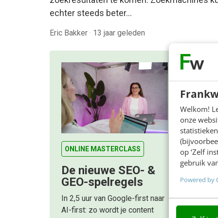
echter steeds beter…
Eric Bakker
·
13 jaar geleden
Frankw
Welkom! Leu
onze websit
statistiek
(bijvoorbee
ONLINE MASTERCLASS
op ‘Zelf in
gebruik van
De nieuwe SEO- &
Powered by 
GEO-spelregels
In 2,5 uur van Google-first naar
AI-first: zo wordt je content