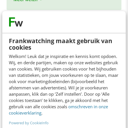
Frankwatching maakt gebruik van
Contact
Redactie
cookies
Welkom! Leuk dat je inspiratie en kennis komt opdoen.
redactie@frankwatching.com
Wij, en derde partijen, maken op onze websites gebruik
+31 30 200 1045
van cookies. Wij gebruiken cookies voor het bijhouden
van statistieken, om jouw voorkeuren op te slaan, maar
Tarieven
ook voor marketingdoeleinden (bijvoorbeeld het
Meer contactopties
afstemmen van advertenties). Wil je je voorkeuren
aanpassen, klik dan op ‘Zelf instellen’. Door op ‘Alle
cookies toestaan’ te klikken, ga je akkoord met het
Frankwatching
gebruik van alle cookies zoals
omschreven in onze
cookieverklaring
.
Adverteren
Powered by CookieInfo
Contact