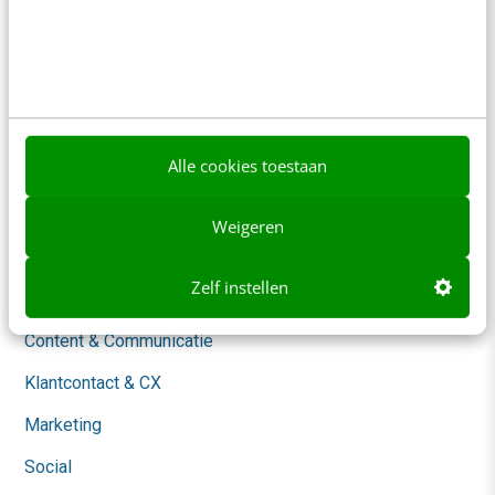
Nieuwsbrieven
Over ons
Ons team
Werken bij
Alle cookies toestaan
Whitepapers
Weigeren
Blog
Zelf instellen
AI & Tech
Content & Communicatie
Klantcontact & CX
Marketing
Social