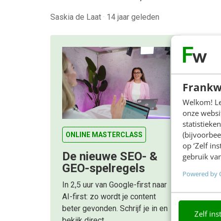
Saskia de Laat
·
14 jaar geleden
Frankw
Welkom! Leu
onze websit
statistiek
(bijvoorbee
ONLINE MASTERCLASS
op ‘Zelf in
De nieuwe SEO- &
gebruik van
GEO-spelregels
Powered by 
In 2,5 uur van Google-first naar
AI-first: zo wordt je content
beter gevonden. Schrijf je in en
Zelf ins
bekijk direct.