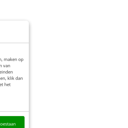
en, maken op
n van
leinden
en, klik dan
et het
toestaan