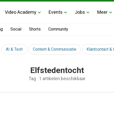
Video Academy
Events
Jobs
Meer
ng
Social
Shorts
Community
AI & Tech
Content & Communicatie
Klantcontact &
Elfstedentocht
Tag
·
1 artikelen beschikbaar