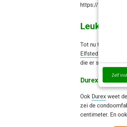
https://www.you
Leukste Va
Tot nu toe zijn de 
Elfstedentochtinh
die er slim op ins
Zelf ins
Durex
Ook
Durex
weet de 
zei de condoomfabr
centimeter. En ook