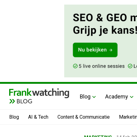
Blog
Academy
BLOG
Blog
AI & Tech
Content & Communicatie
Marketi
Home