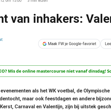
012
om 15:00
3 min lezen
t van inhakers: Valen
at
alentijn!
Maak FW je Google-favoriet
Lee
O? Mis de online mastercourse niet vanaf dinsdag! Schr
 evenementen als het WK voetbal, de Olympische 
edentocht, maar ook feestdagen en andere bijz
Kerst, Carnaval en Valentijn, zijn bij uitstek gesc