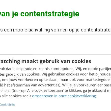
an je contentstrategie
s een mooie aanvulling vormen op je contentstrate
s onderdeel van de content- en algehele marketingst
p de Facebookpagina van Nederlands grootste bier
sche afbeeldingen, waarin het biertje natuurlijk de h
atching maakt gebruik van cookies
stdagen liggen vaak al tijden vast, maar ook onv
k dat je inspiratie en kennis komt opdoen. Wij, en derde partij
en zich er uitstekend voor. Zo wist Heineken op een
es gebruik van cookies. Wij gebruiken cookies voor het bijhoude
 op de finale van de Champions League. Deze wedst
en, om jouw voorkeuren op te slaan, maar ook voor marketingdoe
Een week voor de wedstrijd claimde Heineken de h
ld het afstemmen van advertenties). Wil je je voorkeuren aanpass
stellen’. Door op ‘Alle cookies toestaan’ te klikken, ga je akkoord m
t, een kroeg, een Twitteraccount etc. Een prachti
 alle cookies zoals
omschreven in onze cookieverklaring
.
en op een toevallige actualiteit.
CookieInfo