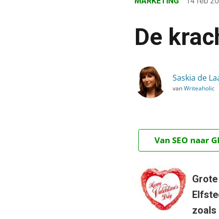
MARKETING
14 feb 2
›
Blog
De krach
›
Marketing
›
Saskia de La
De kracht van inhakers: V
van
Writeaholic
Van SEO naar GE
Grote
Elfst
zoals 