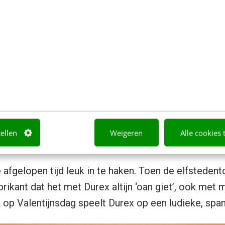
tube.com/watch?v=P5w4OehkT_w
lentijnsinhakers
Valentijnsinhakers lang niet zo origineel en leuk als
akers
. Hieronder toch een aantal voorbeelden van m
pelen, met dank aan
Robert Doggers
voor het delen.
tellen
Weigeren
Alle cookies 
afgelopen tijd leuk in te haken. Toen de elfstedent
ikant dat het met Durex altijn ‘oan giet’, ook met 
 op Valentijnsdag speelt Durex op een ludieke, spa