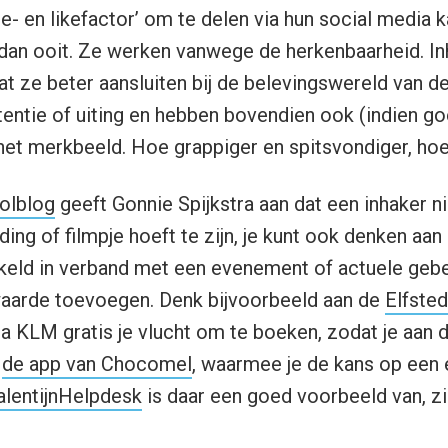
- en likefactor’ om te delen via hun social media ka
 dan ooit. Ze werken vanwege de herkenbaarheid. In
t ze beter aansluiten bij de belevingswereld van d
ntie of uiting en hebben bovendien ook (indien go
 het merkbeeld. Hoe grappiger en spitsvondiger, hoe
Molblog
geeft Gonnie Spijkstra aan dat een inhaker n
ding of filmpje hoeft te zijn, je kunt ook denken aa
keld in verband met een evenement of actuele gebe
waarde toevoegen. Denk bijvoorbeeld aan de
Elfste
a KLM gratis je vlucht om te boeken, zodat je aan d
n
de app van Chocomel
, waarmee je de kans op een 
alentijnHelpdesk
is daar een goed voorbeeld van, zi