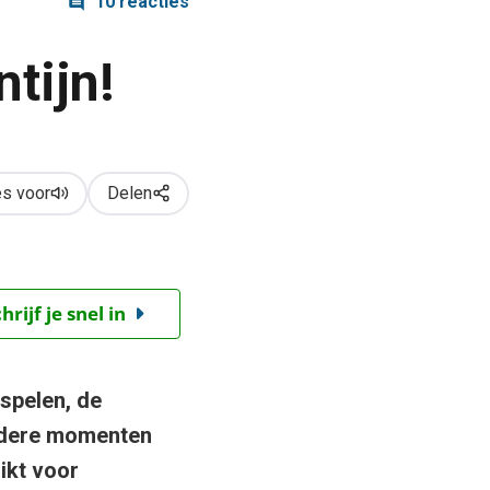
10 reacties
tijn!
s voor
Delen
ijf je snel in
spelen, de
ondere momenten
hikt voor