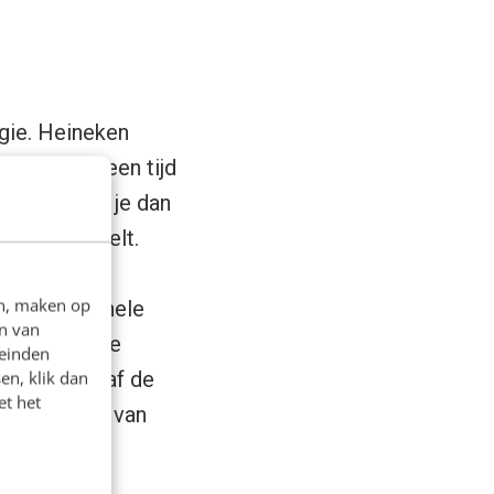
gie. Heineken
rategie al een tijd
merk, vind je dan
oofdrol speelt.
erwachte
en, maken op
 heel originele
n van
rijd kreeg de
leinden
ashtag en gaf de
en, klik dan
et het
g voorbeeld van