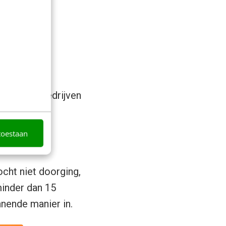
de
erken en bedrijven
toestaan
ocht niet doorging,
minder dan 15
nnende manier in.