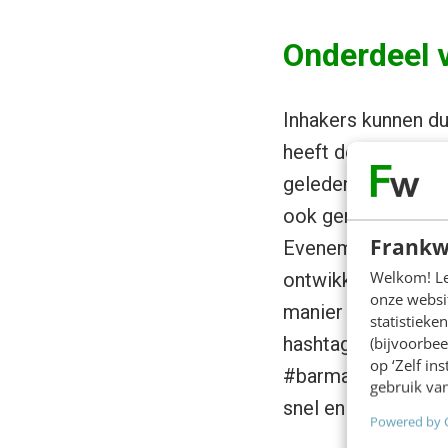
Onderdeel v
Inhakers kunnen du
heeft de inhaker al
geleden omarmd. O
ook geregeld hilari
Frankw
Evenementen en fee
Welkom! Leu
ontwikkelingen len
onze websit
manier in te haken
statistiek
hashtag #barman. 
(bijvoorbee
op ‘Zelf in
#barman een gezich
gebruik van
snel en slim inspel
Powered by 