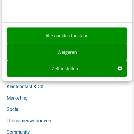
Over ons
Ons team
Werken bij
Alle cookies toestaan
Whitepapers
Weigeren
Blog
AI & Tech
Zelf instellen
Content & Communicatie
Klantcontact & CX
Marketing
Social
Themanieuwsbrieven
Community