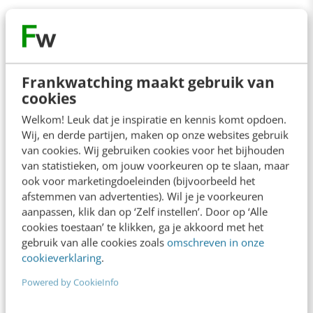
Contact
Redactie
Frankwatching maakt gebruik van
cookies
redactie@frankwatching.com
Welkom! Leuk dat je inspiratie en kennis komt opdoen.
+31 30 200 1045
Wij, en derde partijen, maken op onze websites gebruik
Tarieven
van cookies. Wij gebruiken cookies voor het bijhouden
van statistieken, om jouw voorkeuren op te slaan, maar
Meer contactopties
ook voor marketingdoeleinden (bijvoorbeeld het
afstemmen van advertenties). Wil je je voorkeuren
aanpassen, klik dan op ‘Zelf instellen’. Door op ‘Alle
Frankwatching
cookies toestaan’ te klikken, ga je akkoord met het
gebruik van alle cookies zoals
omschreven in onze
Adverteren
cookieverklaring
.
Contact
Powered by CookieInfo
Nieuwsbrieven