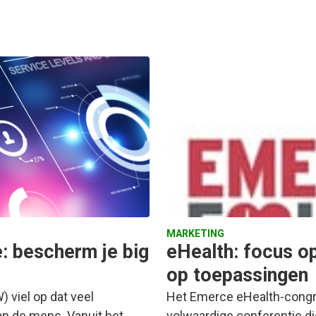
MARKETING
: bescherm je big
eHealth: focus op
op toepassingen
viel op dat veel
Het Emerce eHealth-congre
an de mens. Vanuit het…
volwaardige conferentie die