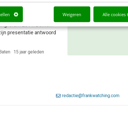
rment, daar draaide de
beter gevonden. Schrijf je i
e van Josh Bernoff
bekijk direct.
tellen
Weigeren
Alle cookies 
dswell) om op het B2B
Meer weten
ingforum 2011. Bernoff
zijn presentatie antwoord
 Baten
·
15 jaar geleden
redactie@frankwatching.com