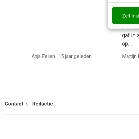
Empowe
keynot
Zelf ins
(Groun
Market
gaf in 
op…
Anja Feijen
·
15 jaar geleden
Martijn
Contact
Redactie