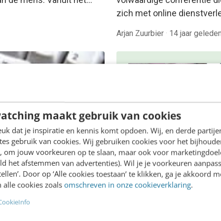
zich met online dienstverl
Arjan Zuurbier
·
14 jaar gelede
atching maakt gebruik van cookies
k dat je inspiratie en kennis komt opdoen. Wij, en derde partij
es gebruik van cookies. Wij gebruiken cookies voor het bijhoude
ONLINE MASTERCLASS
en, om jouw voorkeuren op te slaan, maar ook voor marketingdoe
ld het afstemmen van advertenties). Wil je je voorkeuren aanpass
De nieuwe SEO- 
stellen’. Door op ‘Alle cookies toestaan’ te klikken, ga je akkoord m
ING
GEO-spelregels
 alle cookies zoals
omschreven in onze cookieverklaring
.
er je medewerkers en
van je klanten een
In 2,5 uur van Google-first 
CookieInfo
: 8 tips
AI-first: zo wordt je conten