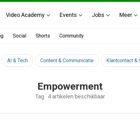
Video Academy
Events
Jobs
Meer
ng
Social
Shorts
Community
AI & Tech
Content & Communicatie
Klantcontact &
Empowerment
Tag
·
4 artikelen beschikbaar