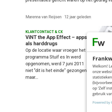
Marenna van Reijsen
·
12 jaar geleden
KLANTCONTACT & CX
ViNT the App Effect – apps
als harddrugs
Op de locatie waar vroeger het
programma Stuif es In werd
Frankw
opgenomen, werd 7 juni 2011
Welkom! Leu
niet "dit is het einde" gezongen
onze websit
maar…
statistiek
(bijvoorbee
op ‘Zelf in
MARKET
gebruik van
Empow
maak 
Powered by 
kanaal