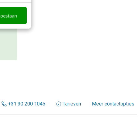
n en
toestaan
+31 30 200 1045
Tarieven
Meer contactopties