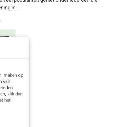
ening in…
n
en, maken op
n van
leinden
en, klik dan
&
et het
naar
t