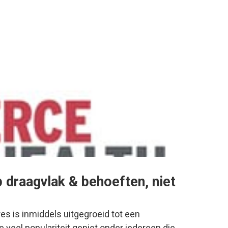
 draagvlak & behoeften, niet
s is inmiddels uitgegroeid tot een
 veel populariteit geniet onder iedereen die