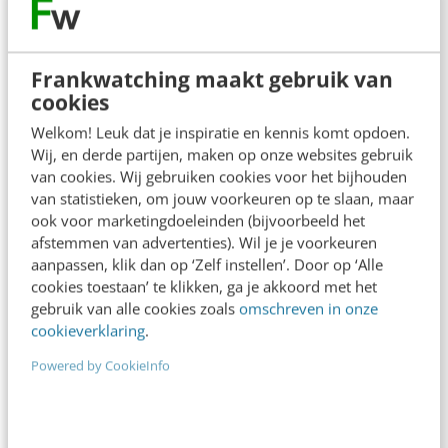
Frankwatching maakt gebruik van
cookies
Welkom! Leuk dat je inspiratie en kennis komt opdoen.
Wij, en derde partijen, maken op onze websites gebruik
van cookies. Wij gebruiken cookies voor het bijhouden
van statistieken, om jouw voorkeuren op te slaan, maar
ook voor marketingdoeleinden (bijvoorbeeld het
afstemmen van advertenties). Wil je je voorkeuren
aanpassen, klik dan op ‘Zelf instellen’. Door op ‘Alle
ONLINE MASTERCLASS
cookies toestaan’ te klikken, ga je akkoord met het
gebruik van alle cookies zoals
omschreven in onze
De nieuwe SEO- & GEO-
cookieverklaring
.
spelregels
Powered by CookieInfo
In 2,5 uur van Google-first naar AI-first: zo wordt je
content beter gevonden. Schrijf je in en bekijk
direct.