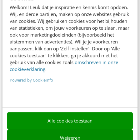
Adverteren
Welkom! Leuk dat je inspiratie en kennis komt opdoen.
Wij, en derde partijen, maken op onze websites gebruik
Contact
van cookies. Wij gebruiken cookies voor het bijhouden
van statistieken, om jouw voorkeuren op te slaan, maar
Nieuwsbrieven
ook voor marketingdoeleinden (bijvoorbeeld het
Over ons
afstemmen van advertenties). Wil je je voorkeuren
aanpassen, klik dan op ‘Zelf instellen’. Door op ‘Alle
Ons team
cookies toestaan’ te klikken, ga je akkoord met het
gebruik van alle cookies zoals
omschreven in onze
Werken bij
cookieverklaring
.
Whitepapers
Powered by CookieInfo
Blog
AI & Tech
Content & Communicatie
Alle cookies toestaan
Klantcontact & CX
Weigeren
Marketing