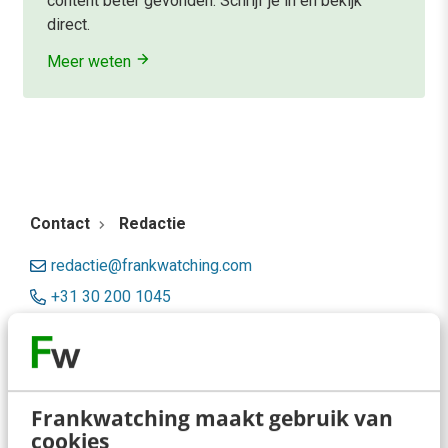
content beter gevonden. Schrijf je in en bekijk
direct.
Meer weten
Contact
Redactie
redactie@frankwatching.com
+31 30 200 1045
Tarieven
Meer contactopties
Frankwatching maakt gebruik van
Frankwatching
cookies