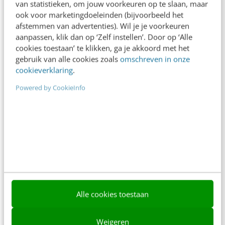
van statistieken, om jouw voorkeuren op te slaan, maar
ook voor marketingdoeleinden (bijvoorbeeld het
afstemmen van advertenties). Wil je je voorkeuren
aanpassen, klik dan op ‘Zelf instellen’. Door op ‘Alle
cookies toestaan’ te klikken, ga je akkoord met het
gebruik van alle cookies zoals
omschreven in onze
cookieverklaring
.
Contact
Redactie
Powered by CookieInfo
redactie@frankwatching.com
+31 30 200 1045
Tarieven
Meer contactopties
Frankwatching
Adverteren
Alle cookies toestaan
Contact
Weigeren