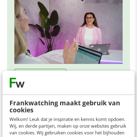
ONLINE MASTERCLASS
De nieuwe SEO- & GEO-
spelregels
Frankwatching maakt gebruik van
In 2,5 uur van Google-first naar AI-first: zo wordt je
cookies
content beter gevonden. Schrijf je in en bekijk
Welkom! Leuk dat je inspiratie en kennis komt opdoen.
direct.
Wij, en derde partijen, maken op onze websites gebruik
Meer weten
van cookies. Wij gebruiken cookies voor het bijhouden