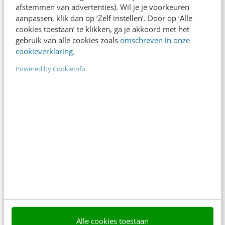
afstemmen van advertenties). Wil je je voorkeuren
aanpassen, klik dan op ‘Zelf instellen’. Door op ‘Alle
cookies toestaan’ te klikken, ga je akkoord met het
gebruik van alle cookies zoals
omschreven in onze
cookieverklaring
.
Powered by CookieInfo
ONLINE MASTERCLASS
De nieuwe SEO- & GEO-
spelregels
In 2,5 uur van Google-first naar AI-first: zo wordt je
content beter gevonden. Schrijf je in en bekijk
direct.
Alle cookies toestaan
Meer weten