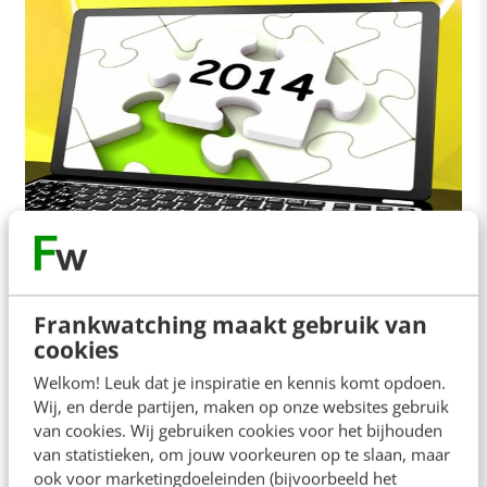
MARKETING
12 online trends voor 2014
Welke online trends zijn er in 2014? Wederom een
Frankwatching maakt gebruik van
boek uit de serie 'in 60 minuten', dit keer over
cookies
online trends in…
Welkom! Leuk dat je inspiratie en kennis komt opdoen.
Wij, en derde partijen, maken op onze websites gebruik
Jeanet Bathoorn
·
13 jaar geleden
van cookies. Wij gebruiken cookies voor het bijhouden
van statistieken, om jouw voorkeuren op te slaan, maar
ook voor marketingdoeleinden (bijvoorbeeld het