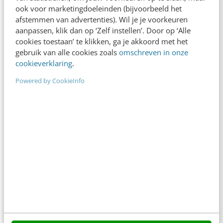
ook voor marketingdoeleinden (bijvoorbeeld het
afstemmen van advertenties). Wil je je voorkeuren
aanpassen, klik dan op ‘Zelf instellen’. Door op ‘Alle
cookies toestaan’ te klikken, ga je akkoord met het
gebruik van alle cookies zoals
omschreven in onze
cookieverklaring
.
Powered by CookieInfo
ONLINE MASTERCLASS
De nieuwe SEO- & GEO-
spelregels
In 2,5 uur van Google-first naar AI-first: zo wordt je
content beter gevonden. Schrijf je in en bekijk