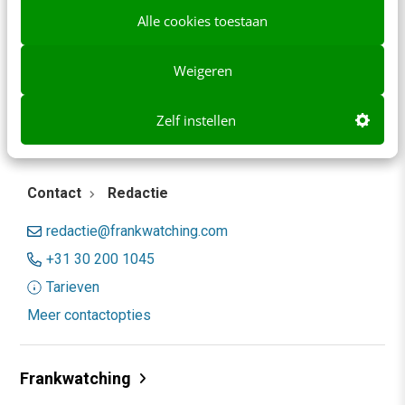
direct.
Alle cookies toestaan
Meer weten
Weigeren
Zelf instellen
Contact
Redactie
redactie@frankwatching.com
+31 30 200 1045
Tarieven
Meer contactopties
Frankwatching