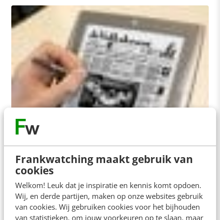
KLANTCONTACT & CX
E-reader in het onderwijs
Wat kun je in het hoger onderwijs met de e-
Frankwatching maakt gebruik van
reader? Is het een hype of juist
cookies
een toekomstbelofte? En hoe gebruiksvriendelijk
Welkom! Leuk dat je inspiratie en kennis komt opdoen.
is dit middel…
Wij, en derde partijen, maken op onze websites gebruik
van cookies. Wij gebruiken cookies voor het bijhouden
Renée Filius
·
17 jaar geleden
van statistieken, om jouw voorkeuren op te slaan, maar