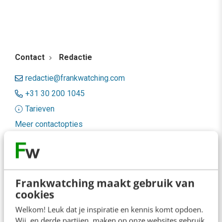
Contact
Redactie
redactie@frankwatching.com
+31 30 200 1045
Tarieven
Meer contactopties
Frankwatching
Adverteren
Frankwatching maakt gebruik van
cookies
Contact
Welkom! Leuk dat je inspiratie en kennis komt opdoen.
Nieuwsbrieven
Wij, en derde partijen, maken op onze websites gebruik