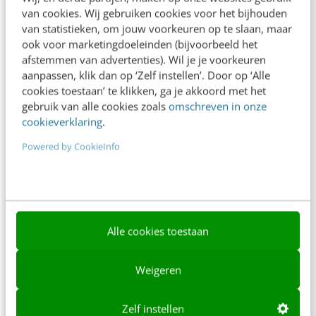
van cookies. Wij gebruiken cookies voor het bijhouden
Over ons
van statistieken, om jouw voorkeuren op te slaan, maar
ook voor marketingdoeleinden (bijvoorbeeld het
Ons team
afstemmen van advertenties). Wil je je voorkeuren
Werken bij
aanpassen, klik dan op ‘Zelf instellen’. Door op ‘Alle
cookies toestaan’ te klikken, ga je akkoord met het
Whitepapers
gebruik van alle cookies zoals
omschreven in onze
cookieverklaring
.
Blog
Powered by CookieInfo
AI & Tech
Content & Communicatie
Klantcontact & CX
Alle cookies toestaan
Marketing
Social
Weigeren
Themanieuwsbrieven
Zelf instellen