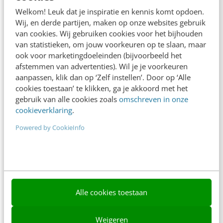
Adverteren
Welkom! Leuk dat je inspiratie en kennis komt opdoen.
Wij, en derde partijen, maken op onze websites gebruik
Contact
van cookies. Wij gebruiken cookies voor het bijhouden
van statistieken, om jouw voorkeuren op te slaan, maar
Nieuwsbrieven
ook voor marketingdoeleinden (bijvoorbeeld het
Over ons
afstemmen van advertenties). Wil je je voorkeuren
aanpassen, klik dan op ‘Zelf instellen’. Door op ‘Alle
Ons team
cookies toestaan’ te klikken, ga je akkoord met het
gebruik van alle cookies zoals
omschreven in onze
Werken bij
cookieverklaring
.
Whitepapers
Powered by CookieInfo
Blog
AI & Tech
Content & Communicatie
Alle cookies toestaan
Klantcontact & CX
Weigeren
Marketing