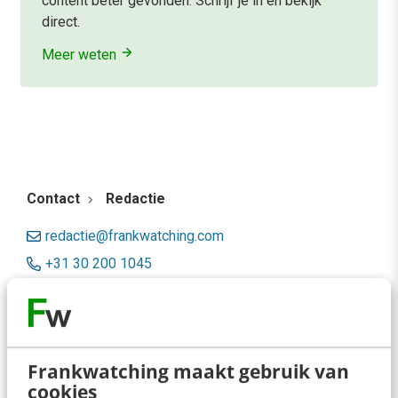
content beter gevonden. Schrijf je in en bekijk
direct.
Meer weten
Contact
Redactie
redactie@frankwatching.com
+31 30 200 1045
Tarieven
Meer contactopties
Frankwatching maakt gebruik van
Frankwatching
cookies