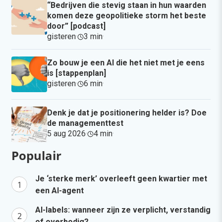
“Bedrijven die stevig staan in hun waarden
komen deze geopolitieke storm het beste
door” [podcast]
gisteren
·
3 min
·
Zo bouw je een AI die het niet met je eens
is [stappenplan]
gisteren
·
6 min
·
Denk je dat je positionering helder is? Doe
de managementtest
5 aug 2026
·
4 min
·
Populair
Je ‘sterke merk’ overleeft geen kwartier met
een AI-agent
AI-labels: wanneer zijn ze verplicht, verstandig
of overbodig?