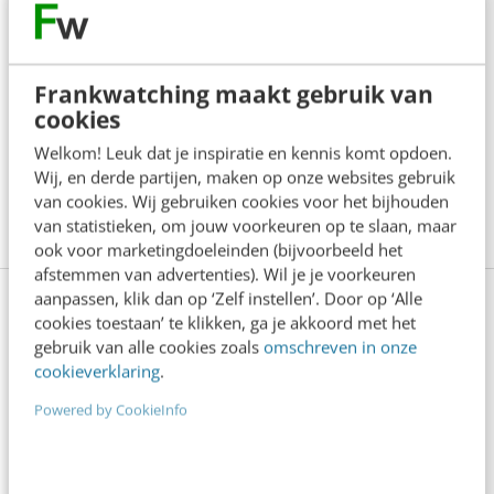
en verrast. Hoe staat het met jouw boodschap? Kan
die wel een boost gebruiken? Vincent Mirck leert je
Frankwatching maakt gebruik van
in de training Contentcreatie hoe op een effectieve
cookies
en creatieve manier het verhaal van je organisatie te
Welkom! Leuk dat je inspiratie en kennis komt opdoen.
vertellen en gaat samen met jou aan de slag met de
Wij, en derde partijen, maken op onze websites gebruik
van cookies. Wij gebruiken cookies voor het bijhouden
7 gouden regels van rake verhalen.
Meer weten?
van statistieken, om jouw voorkeuren op te slaan, maar
ook voor marketingdoeleinden (bijvoorbeeld het
afstemmen van advertenties). Wil je je voorkeuren
aanpassen, klik dan op ‘Zelf instellen’. Door op ‘Alle
cookies toestaan’ te klikken, ga je akkoord met het
gebruik van alle cookies zoals
omschreven in onze
Anderen lezen ook
cookieverklaring
.
Powered by CookieInfo
Je merk opleveren? Waarom een PDF niet
meer genoeg is
5 min
·
Danny Verroen