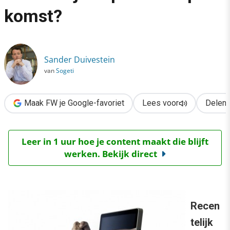
›
komst?
Haat zaaien op internet: wereldwijde epidemie op komst?
Sander Duivestein
van
Sogeti
Maak FW je Google-favoriet
Lees voor
Delen
Leer in 1 uur hoe je content maakt die blijft
werken. Bekijk direct
Recen
telijk