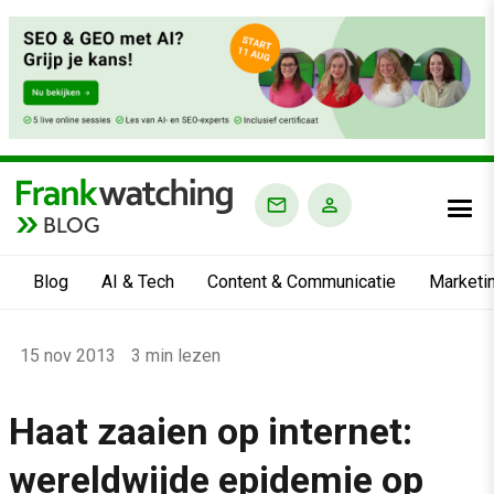
BLOG
Blog
AI & Tech
Content & Communicatie
Marketi
Home
15 nov 2013
3 min lezen
›
Blog
Haat zaaien op internet:
›
wereldwijde epidemie op
Alle artikelen