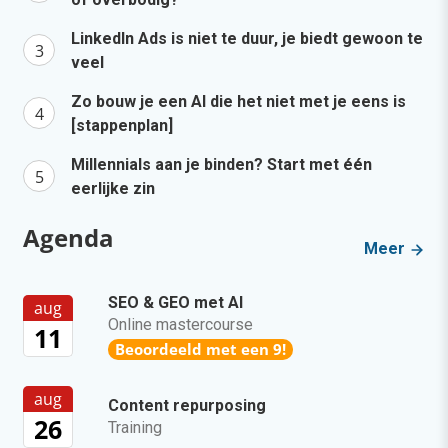
LinkedIn Ads is niet te duur, je biedt gewoon te
veel
Zo bouw je een AI die het niet met je eens is
[stappenplan]
Millennials aan je binden? Start met één
eerlijke zin
Agenda
Meer
SEO & GEO met AI
aug
Online mastercourse
11
Beoordeeld met een 9!
aug
Content repurposing
26
Training