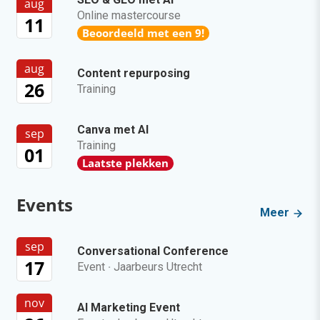
aug
Online mastercourse
11
Beoordeeld met een 9!
aug
Content repurposing
26
Training
Canva met AI
sep
Training
01
Laatste plekken
Events
Meer
sep
Conversational Conference
17
Event
·
Jaarbeurs Utrecht
nov
AI Marketing Event