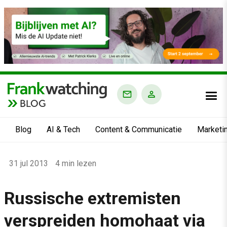
BLOG
Blog
AI & Tech
Content & Communicatie
Marketi
Home
31 jul 2013
4 min lezen
›
Blog
Russische extremisten
›
verspreiden homohaat via
Alle artikelen