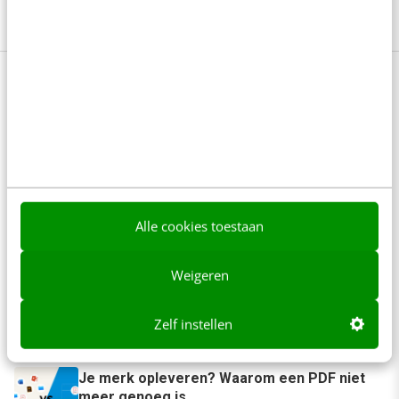
leeftijd en interesses.
Meer info
Anderen lezen ook
Het meest vergeten hoofdstuk van je
brandbook (en waarom het juist nu belangrijk
is)
Alle cookies toestaan
5 min
·
Rosanne van Staalduinen
Weigeren
Reflecteer met AI: 5 vragen die je een betere
marketeer maken
Zelf instellen
3 min
·
Kim Pot
Je merk opleveren? Waarom een PDF niet
meer genoeg is