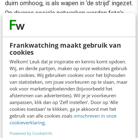
duim omhoog, is als wapen in ‘de strijd’ ingezet.
Op diverse sociale netwerken worden foto’s
verspreid van mensen die de Facebook-duim
misbruiken om aan te geven dat ze de actie
‘Occupy Pedophilyaj’
ondersteunen.
In plaats
Frankwatching maakt gebruik van
cookies
van de duim recht omhoog te steken, houden
Welkom! Leuk dat je inspiratie en kennis komt opdoen.
ze hem ietwat gekromd
.
Wij, en derde partijen, maken op onze websites gebruik
van cookies. Wij gebruiken cookies voor het bijhouden
#Keepcompassion
van statistieken, om jouw voorkeuren op te slaan, maar
ook voor marketingdoeleinden (bijvoorbeeld het
afstemmen van advertenties). Wil je je voorkeuren
Inmiddels
aanpassen, klik dan op ‘Zelf instellen’. Door op ‘Alle
cookies toestaan’ te klikken, ga je akkoord met het
is ook hier
gebruik van alle cookies zoals
omschreven in onze
een
cookieverklaring
.
tegenreacti
Powered by CookieInfo