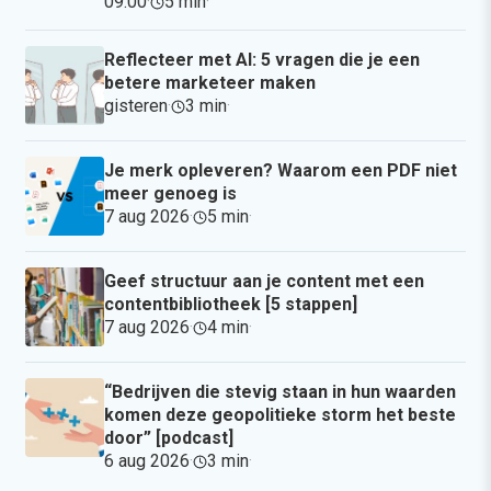
09:00
·
5 min
·
Reflecteer met AI: 5 vragen die je een
betere marketeer maken
gisteren
·
3 min
·
Je merk opleveren? Waarom een PDF niet
meer genoeg is
7 aug 2026
·
5 min
·
Geef structuur aan je content met een
contentbibliotheek [5 stappen]
7 aug 2026
·
4 min
·
“Bedrijven die stevig staan in hun waarden
komen deze geopolitieke storm het beste
door” [podcast]
6 aug 2026
·
3 min
·