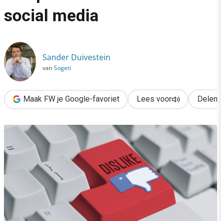
›
social media
Russische extremisten verspreiden homohaat via social media
Sander Duivestein
van
Sogeti
Maak FW je Google-favoriet
Lees voor
Delen