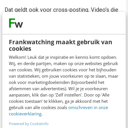
Dat geldt ook voor cross-posting. Video’s die
duidelijk van een ander platform komen, via
aspect ratio, ondertitelstijl of een zichtbaar
watermerk van Instagram of CapCut, presteren
Frankwatching maakt gebruik van
structureel slechter. Bewerk dus in de app.
cookies
Gebruik TikToks eigen tekstanimaties, Q&A-
Welkom! Leuk dat je inspiratie en kennis komt opdoen.
Wij, en derde partijen, maken op onze websites gebruik
stickers en video-reply features. Die laatste is
van cookies. Wij gebruiken cookies voor het bijhouden
bijzonder waardevol: een video-antwoord op
van statistieken, om jouw voorkeuren op te slaan, maar
ook voor marketingdoeleinden (bijvoorbeeld het
een reactie wordt niet alleen aan die
afstemmen van advertenties). Wil je je voorkeuren
reageerder getoond, maar aan iedereen met
aanpassen, klik dan op ‘Zelf instellen’. Door op ‘Alle
interesse in het onderwerp. Merken die video-
cookies toestaan’ te klikken, ga je akkoord met het
gebruik van alle cookies zoals
omschreven in onze
replies
consequent inzetten houden de
cookieverklaring
.
momentum van een goed presterende video
Powered by CookieInfo