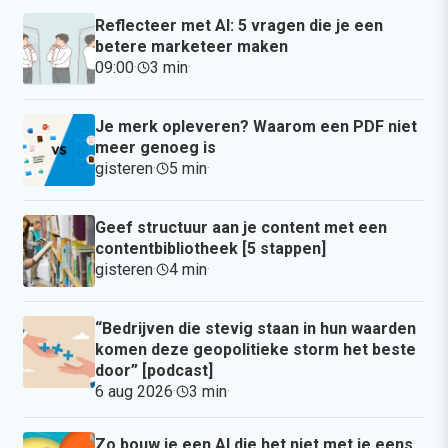
Reflecteer met AI: 5 vragen die je een
betere marketeer maken
09:00
·
3 min
·
Je merk opleveren? Waarom een PDF niet
meer genoeg is
gisteren
·
5 min
·
Geef structuur aan je content met een
contentbibliotheek [5 stappen]
gisteren
·
4 min
·
“Bedrijven die stevig staan in hun waarden
komen deze geopolitieke storm het beste
door” [podcast]
6 aug 2026
·
3 min
·
Zo bouw je een AI die het niet met je eens