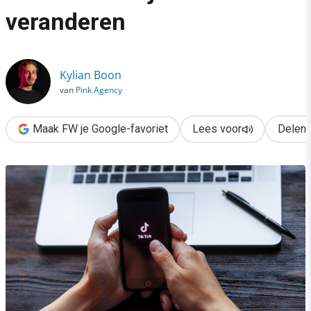
›
veranderen
TikTok SEO uitgelegd: 6 inzichten die je bereik veranderen
Kylian Boon
van
Pink Agency
Maak FW je Google-favoriet
Lees voor
Delen