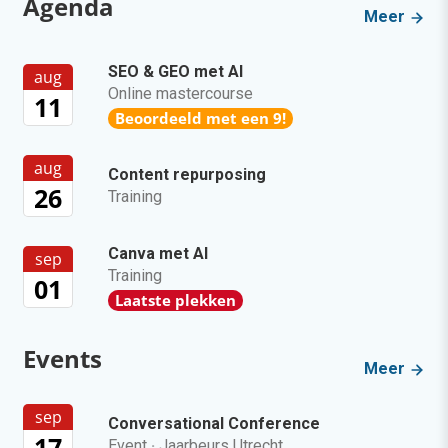
Agenda
Meer
SEO & GEO met AI
aug
Online mastercourse
11
Beoordeeld met een 9!
aug
Content repurposing
26
Training
Canva met AI
sep
Training
01
Laatste plekken
Events
Meer
sep
Conversational Conference
17
Event
·
Jaarbeurs Utrecht