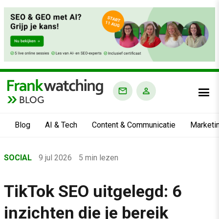
BLOG
Blog
AI & Tech
Content & Communicatie
Marketi
Home
SOCIAL
9 jul 2026
5 min lezen
›
Blog
TikTok SEO uitgelegd: 6
›
inzichten die je bereik
Social