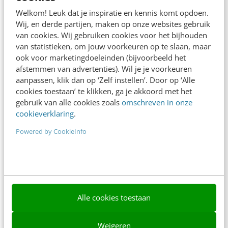
Adverteren
Welkom! Leuk dat je inspiratie en kennis komt opdoen.
Wij, en derde partijen, maken op onze websites gebruik
Contact
van cookies. Wij gebruiken cookies voor het bijhouden
van statistieken, om jouw voorkeuren op te slaan, maar
Nieuwsbrieven
ook voor marketingdoeleinden (bijvoorbeeld het
afstemmen van advertenties). Wil je je voorkeuren
Over ons
aanpassen, klik dan op ‘Zelf instellen’. Door op ‘Alle
Ons team
cookies toestaan’ te klikken, ga je akkoord met het
gebruik van alle cookies zoals
omschreven in onze
Werken bij
cookieverklaring
.
Whitepapers
Powered by CookieInfo
Blog
AI & Tech
Content & Communicatie
Alle cookies toestaan
Klantcontact & CX
Weigeren