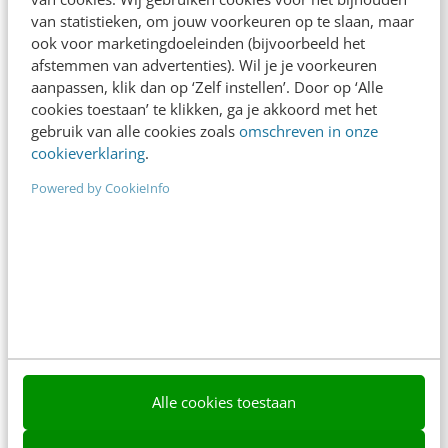
Meer weten
van statistieken, om jouw voorkeuren op te slaan, maar
ook voor marketingdoeleinden (bijvoorbeeld het
afstemmen van advertenties). Wil je je voorkeuren
aanpassen, klik dan op ‘Zelf instellen’. Door op ‘Alle
cookies toestaan’ te klikken, ga je akkoord met het
gebruik van alle cookies zoals
omschreven in onze
cookieverklaring
.
Contact
Redactie
Powered by CookieInfo
redactie@frankwatching.com
+31 30 200 1045
Tarieven
Meer contactopties
Frankwatching
Alle cookies toestaan
Adverteren