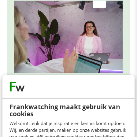
ONLINE MASTERCLASS
De nieuwe SEO- & GEO-
spelregels
Frankwatching maakt gebruik van
cookies
In 2,5 uur van Google-first naar AI-first: zo wordt je
content beter gevonden. Schrijf je in en bekijk
Welkom! Leuk dat je inspiratie en kennis komt opdoen.
direct.
Wij, en derde partijen, maken op onze websites gebruik
van cookies. Wij gebruiken cookies voor het bijhouden