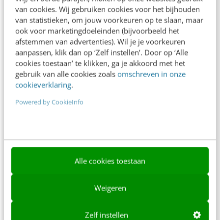
van cookies. Wij gebruiken cookies voor het bijhouden
Over ons
van statistieken, om jouw voorkeuren op te slaan, maar
ook voor marketingdoeleinden (bijvoorbeeld het
Ons team
afstemmen van advertenties). Wil je je voorkeuren
Werken bij
aanpassen, klik dan op ‘Zelf instellen’. Door op ‘Alle
cookies toestaan’ te klikken, ga je akkoord met het
Whitepapers
gebruik van alle cookies zoals
omschreven in onze
cookieverklaring
.
Blog
Powered by CookieInfo
AI & Tech
Content & Communicatie
Klantcontact & CX
Alle cookies toestaan
Marketing
Social
Weigeren
Themanieuwsbrieven
Zelf instellen