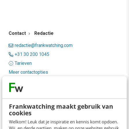
Contact
Redactie
redactie@frankwatching.com
+31 30 200 1045
Tarieven
Meer contactopties
Frankwatching
Adverteren
Frankwatching maakt gebruik van
cookies
Contact
Welkom! Leuk dat je inspiratie en kennis komt opdoen.
Nieuwsbrieven
Wij, en derde partijen, maken op onze websites gebruik