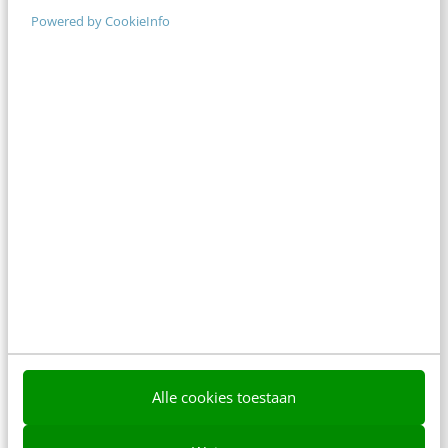
Powered by CookieInfo
MARKETING
Who is the king: De Content of de Context?
Afgelopen vrijdag vond voor de derde keer de Dag
van de groei plaats in Amersfoort. Vier sprekers
lieten hun licht schijnen over…
Bart ter Steege
·
17 jaar geleden
Alle cookies toestaan