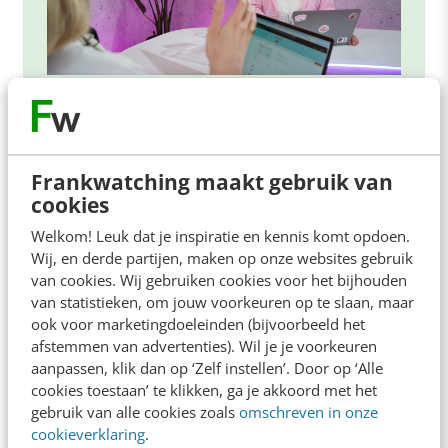
ONLINE MASTERCLASS
De nieuwe SEO- & GEO-
spelregels
Frankwatching maakt gebruik van
cookies
In 2,5 uur van Google-first naar AI-first: zo wordt je
content beter gevonden. Schrijf je in en bekijk
Welkom! Leuk dat je inspiratie en kennis komt opdoen.
direct.
Wij, en derde partijen, maken op onze websites gebruik
van cookies. Wij gebruiken cookies voor het bijhouden
Meer weten
van statistieken, om jouw voorkeuren op te slaan, maar
ook voor marketingdoeleinden (bijvoorbeeld het
afstemmen van advertenties). Wil je je voorkeuren
aanpassen, klik dan op ‘Zelf instellen’. Door op ‘Alle
cookies toestaan’ te klikken, ga je akkoord met het
gebruik van alle cookies zoals
omschreven in onze
cookieverklaring
.