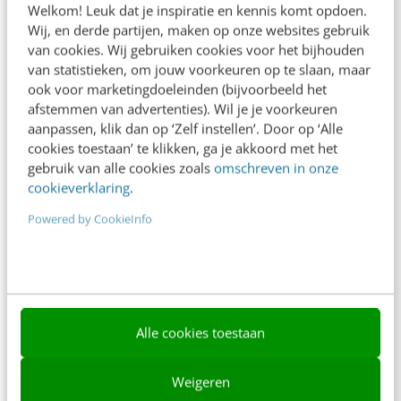
Welkom! Leuk dat je inspiratie en kennis komt opdoen.
Contact
Wij, en derde partijen, maken op onze websites gebruik
van cookies. Wij gebruiken cookies voor het bijhouden
Nieuwsbrieven
van statistieken, om jouw voorkeuren op te slaan, maar
ook voor marketingdoeleinden (bijvoorbeeld het
Over ons
afstemmen van advertenties). Wil je je voorkeuren
aanpassen, klik dan op ‘Zelf instellen’. Door op ‘Alle
Ons team
cookies toestaan’ te klikken, ga je akkoord met het
Werken bij
gebruik van alle cookies zoals
omschreven in onze
cookieverklaring
.
Whitepapers
Powered by CookieInfo
Blog
AI & Tech
Content & Communicatie
Alle cookies toestaan
Klantcontact & CX
Marketing
Weigeren