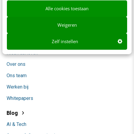
Alle cookies toestaan
Frankwatching
Weigeren
Adverteren
Zelf instellen
Contact
Nieuwsbrieven
Over ons
Ons team
Werken bij
Whitepapers
Blog
AI & Tech