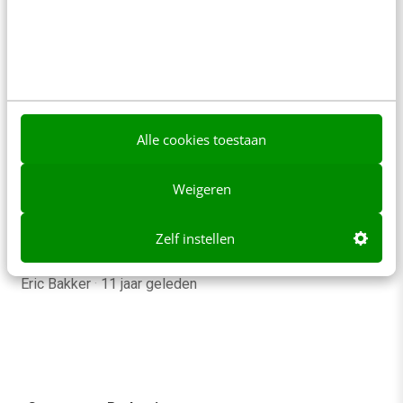
MARKETING
Alle cookies toestaan
Met je site over de grens: 5 tips voor
internationale SEO
Weigeren
Richt je je met je bedrijf of organisatie (ook) op het
buitenland? Internationale SEO kan veel tijd in
Zelf instellen
beslag nemen. Daarom is…
Eric Bakker
·
11 jaar geleden