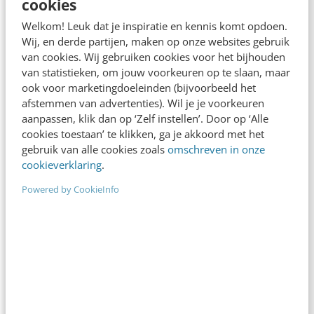
cookies
Welkom! Leuk dat je inspiratie en kennis komt opdoen.
Wij, en derde partijen, maken op onze websites gebruik
van cookies. Wij gebruiken cookies voor het bijhouden
van statistieken, om jouw voorkeuren op te slaan, maar
ook voor marketingdoeleinden (bijvoorbeeld het
afstemmen van advertenties). Wil je je voorkeuren
aanpassen, klik dan op ‘Zelf instellen’. Door op ‘Alle
cookies toestaan’ te klikken, ga je akkoord met het
ONLINE MASTERCLASS
gebruik van alle cookies zoals
omschreven in onze
cookieverklaring
.
De nieuwe SEO- & GEO-
spelregels
Powered by CookieInfo
In 2,5 uur van Google-first naar AI-first: zo wordt je
content beter gevonden. Schrijf je in en bekijk
direct.
Meer weten