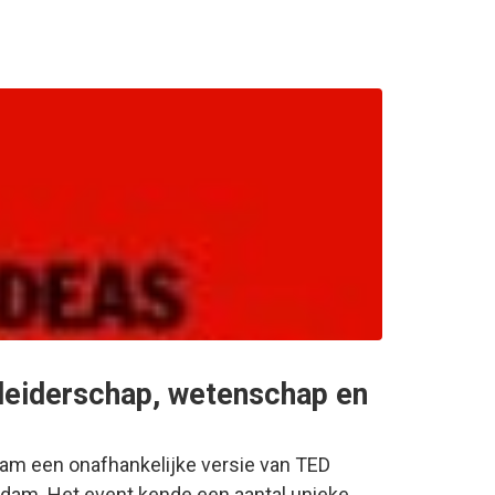
leiderschap, wetenschap en
am een onafhankelijke versie van TED
dam. Het event kende een aantal unieke