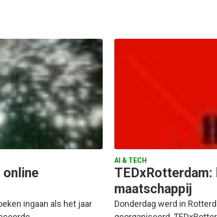
AI & TECH
 online
TEDxRotterdam: 
maatschappij
eken ingaan als het jaar
Donderdag werd in Rotterd
anceerde,…
georganiseerd, TEDxRotter