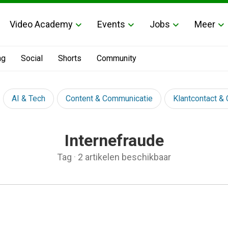
Video Academy
Events
Jobs
Meer
ng
Social
Shorts
Community
AI & Tech
Content & Communicatie
Klantcontact &
Internefraude
Tag
·
2 artikelen beschikbaar