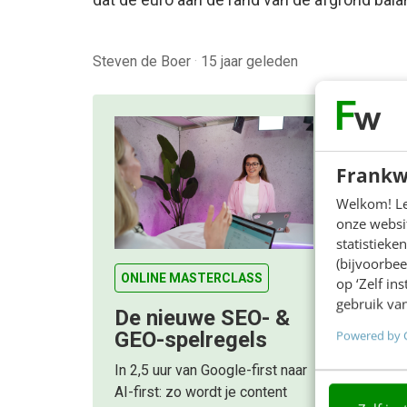
Steven de Boer
·
15 jaar geleden
Frankw
Welkom! Leu
onze websit
statistiek
(bijvoorbee
ONLINE MASTERCLASS
op ‘Zelf in
gebruik van
De nieuwe SEO- &
Powered by 
GEO-spelregels
In 2,5 uur van Google-first naar
AI-first: zo wordt je content