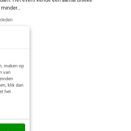
n minder…
geleden
en, maken op
n van
leinden
en, klik dan
et het