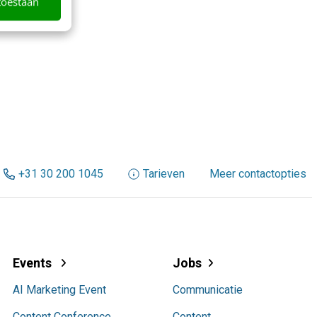
toestaan
+31 30 200 1045
Tarieven
Meer contactopties
Events
Jobs
AI Marketing Event
Communicatie
Content Conference
Content