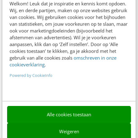
Welkom! Leuk dat je inspiratie en kennis komt opdoen.
Contact
Wij, en derde partijen, maken op onze websites gebruik
van cookies. Wij gebruiken cookies voor het bijhouden
Nieuwsbrieven
van statistieken, om jouw voorkeuren op te slaan, maar
ook voor marketingdoeleinden (bijvoorbeeld het
Over ons
afstemmen van advertenties). Wil je je voorkeuren
aanpassen, klik dan op ‘Zelf instellen’. Door op ‘Alle
Ons team
cookies toestaan’ te klikken, ga je akkoord met het
Werken bij
gebruik van alle cookies zoals
omschreven in onze
cookieverklaring
.
Whitepapers
Powered by CookieInfo
Blog
AI & Tech
Content & Communicatie
Alle cookies toestaan
Klantcontact & CX
Marketing
Weigeren